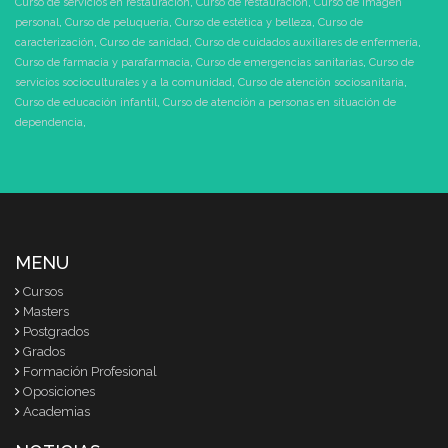
Curso de servicios en restauración
,
Curso de restauración
,
Curso de imagen
personal
,
Curso de peluquería
,
Curso de estética y belleza
,
Curso de
caracterización
,
Curso de sanidad
,
Curso de cuidados auxiliares de enfermería
,
Curso de farmacia y parafarmacia
,
Curso de emergencias sanitarias
,
Curso de
servicios socioculturales y a la comunidad
,
Curso de atención sociosanitaria
,
Curso de educación infantil
,
Curso de atención a personas en situación de
dependencia
,
MENU
Cursos
Masters
Postgrados
Grados
Formación Profesional
Oposiciones
Academias