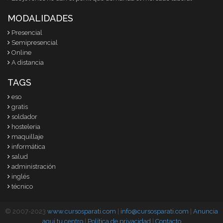
MODALIDADES
Presencial
Semipresencial
Online
A distancia
TAGS
eso
gratis
soldador
hosteleria
maquillaje
informática
salud
administración
inglés
técnico
© 2007-2023
www.cursosparati.com
|
info@cursosparati.com
|
Anuncia
aquí tu centro
|
Política de privacidad
|
Contacto