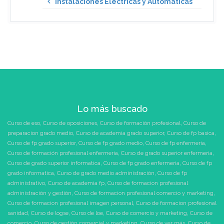
Instalaciones Eléctricas y Automáticas
Lo más buscado
Curso de eso
,
Curso de oposiciones
,
Curso de formación profesional
,
Curso de
preparacion grado medio
,
Curso de academia grado superior
,
Curso de fp basica
,
Curso de fp grado superior
,
Curso de fp grado medio
,
Curso de fp enfermeria
,
Curso de formación profesional enfermeria
,
Curso de grado superior enfermeria
,
Curso de grado superior informatica
,
Curso de fp grado enfermeria
,
Curso de fp
grado informatica
,
Curso de grado medio administración
,
Curso de fp
administrativo
,
Curso de academia fp
,
Curso de formacion profesional
administración y gestión
,
Curso de formacion profesional comercio y marketing
,
Curso de formacion profesional imagen personal
,
Curso de formacion profesional
sanidad
,
Curso de logse
,
Curso de loe
,
Curso de comercio y marketing
,
Curso de
comercio
,
Curso de gestión comercial y marketing
,
Curso de ver más
,
Curso de