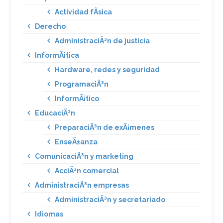
Actividad fÃ­sica
Derecho
AdministraciÃ³n de justicia
InformÃ¡tica
Hardware, redes y seguridad
ProgramaciÃ³n
InformÃ¡tico
EducaciÃ³n
PreparaciÃ³n de exÃ¡menes
EnseÃ±anza
ComunicaciÃ³n y marketing
AcciÃ³n comercial
AdministraciÃ³n empresas
AdministraciÃ³n y secretariado
Idiomas