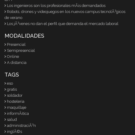
Los ingenieros son los profesionales mÃ¡s demandados
Robots, drones y videojuegos en los nuevos campus tecnolÃ³gicos
de verano
Los jÃ³venes no dan el perfil que demanda el mercado laboral
MODALIDADES
Presencial
Semipresencial
Online
A distancia
TAGS
eso
gratis
soldador
hosteleria
maquillaje
informÃ¡tica
salud
administraciÃ³n
inglÃ©s