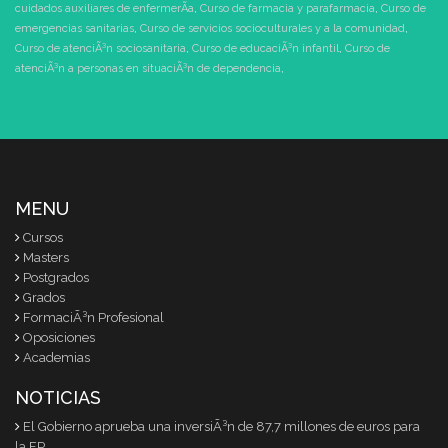
cuidados auxiliares de enfermerÃ­a
,
Curso de farmacia y parafarmacia
,
Curso de
emergencias sanitarias
,
Curso de servicios socioculturales y a la comunidad
,
Curso de atenciÃ³n sociosanitaria
,
Curso de educaciÃ³n infantil
,
Curso de
atenciÃ³n a personas en situaciÃ³n de dependencia
,
MENU
Cursos
Masters
Postgrados
Grados
FormaciÃ³n Profesional
Oposiciones
Academias
NOTICIAS
El Gobierno aprueba una inversiÃ³n de 87,7 millones de euros para
la FP