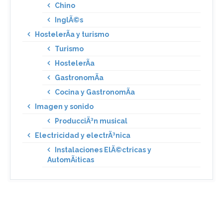
Chino
InglÃ©s
HostelerÃ­a y turismo
Turismo
HostelerÃ­a
GastronomÃ­a
Cocina y GastronomÃ­a
Imagen y sonido
ProducciÃ³n musical
Electricidad y electrÃ³nica
Instalaciones ElÃ©ctricas y
AutomÃ¡ticas