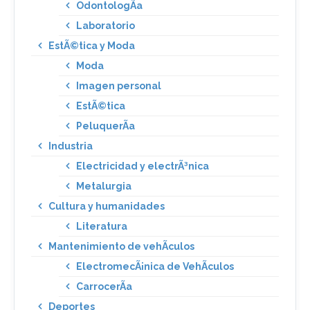
OdontologÃ­a
Laboratorio
EstÃ©tica y Moda
Moda
Imagen personal
EstÃ©tica
PeluquerÃ­a
Industria
Electricidad y electrÃ³nica
Metalurgia
Cultura y humanidades
Literatura
Mantenimiento de vehÃ­culos
ElectromecÃ¡nica de VehÃ­culos
CarrocerÃ­a
Deportes