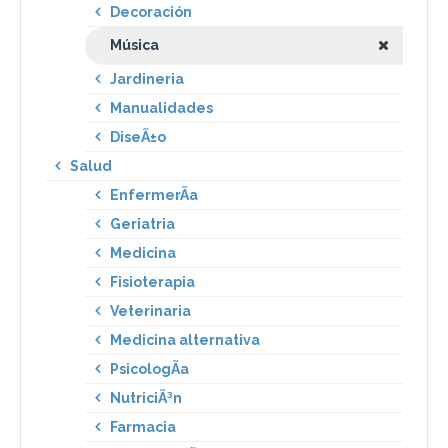
Decoración
Música
Jardineria
Manualidades
DiseÃ±o
Salud
EnfermerÃ­a
Geriatria
Medicina
Fisioterapia
Veterinaria
Medicina alternativa
PsicologÃ­a
NutriciÃ³n
Farmacia