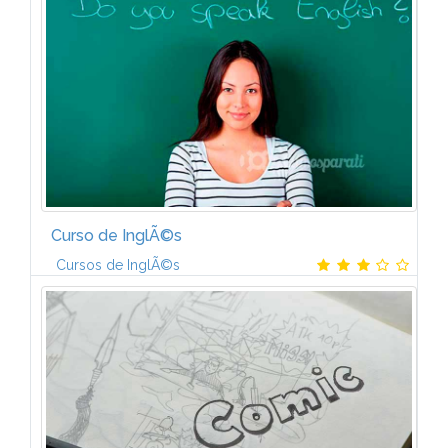
exponer tus necesidades en el trabajo. El inglÃ©s en
el trabajo es mÃ¡s que...
Curso de InglÃ©s
Cursos de InglÃ©s
LecciÃ³n 1. El alfabeto y las vocales: PronunciaciÃ³n
correcta. La oraciÃ³n. FormulaciÃ³n y comprensiÃ³n.
Los pronombres personales. La palabra "the":
Significado y aplicaciones. El...