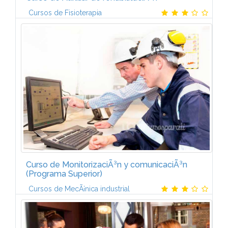
Cursos de Fisioterapia
Unidad 1. Conceptos bÃ¡sicos de Fisioterapia y
PatologÃ­as del aparato locomotor Conceptos
bÃ¡sicos de la Fisioterapia PatologÃ­a traumÃ¡tica
Principales lesiones...
Curso de MonitorizaciÃ³n y comunicaciÃ³n
(Programa Superior)
Cursos de MecÃ¡nica industrial
El curso estÃ¡ formado por 3 mÃ³dulos:AUTÃMATAS
PROGRAMABLES I (6 ECTS)IntroducciÃ³n a la