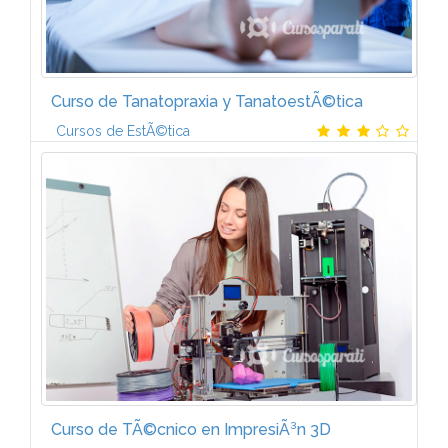
Curso de Tanatopraxia y TanatoestÃ©tica
Cursos de EstÃ©tica
Manual 1. Procesos y tÃ©cnicas de conservaciÃ³n o
embalsamamiento de cadÃ¡veres con productos
biocidas. ? CapÃ­tulo 1. AnatomÃ­a humana aplicada al
proceso de conservaciÃ³n y...
Curso de TÃ©cnico en ImpresiÃ³n 3D