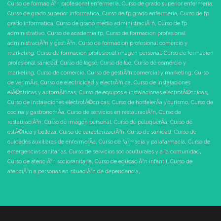
Curso de formaciÃ³n profesional enfermeria
,
Curso de grado superior enfermeria
,
Curso de grado superior informatica
,
Curso de fp grado enfermeria
,
Curso de fp
grado informatica
,
Curso de grado medio administraciÃ³n
,
Curso de fp
administrativo
,
Curso de academia fp
,
Curso de formacion profesional
administraciÃ³n y gestiÃ³n
,
Curso de formacion profesional comercio y
marketing
,
Curso de formacion profesional imagen personal
,
Curso de formacion
profesional sanidad
,
Curso de logse
,
Curso de loe
,
Curso de comercio y
marketing
,
Curso de comercio
,
Curso de gestiÃ³n comercial y marketing
,
Curso
de ver mÃ¡s
,
Curso de electricidad y electrÃ³nica
,
Curso de instalaciones
elÃ©ctricas y automÃ¡ticas
,
Curso de equipos e instalaciones electrotÃ©cnicas
,
Curso de instalaciones electrotÃ©cnicas
,
Curso de hostelerÃ­a y turismo
,
Curso de
cocina y gastronomÃ­a
,
Curso de servicios en restauraciÃ³n
,
Curso de
restauraciÃ³n
,
Curso de imagen personal
,
Curso de peluquerÃ­a
,
Curso de
estÃ©tica y belleza
,
Curso de caracterizaciÃ³n
,
Curso de sanidad
,
Curso de
cuidados auxiliares de enfermerÃ­a
,
Curso de farmacia y parafarmacia
,
Curso de
emergencias sanitarias
,
Curso de servicios socioculturales y a la comunidad
,
Curso de atenciÃ³n sociosanitaria
,
Curso de educaciÃ³n infantil
,
Curso de
atenciÃ³n a personas en situaciÃ³n de dependencia
,