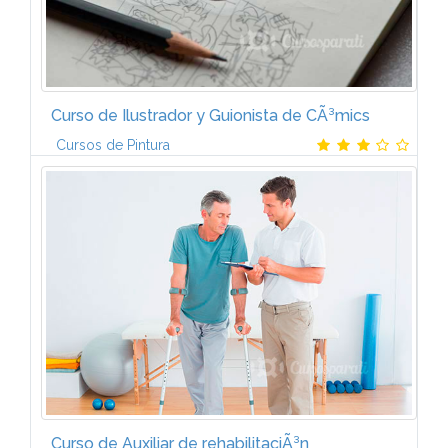
Curso de Ilustrador y Guionista de CÃ³mics
Cursos de Pintura
Gracias al temario del Curso de Ilustrador y Guionista
de cÃ³mics de CCC tendrÃ¡s una formaciÃ³n artÃ­stica
y tÃ©cnica lo mÃ¡s completa posible sobre el
mundo del cÃ³mic. Los...
Curso de Auxiliar de rehabilitaciÃ³n