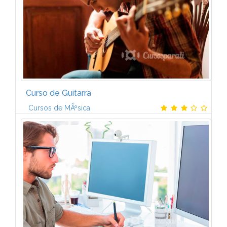
Curso de Guitarra
Cursos de MÃºsica
Aprender a tocar la guitarra: DiviÃ©rtete aprendiendo
una profesiÃ³nCon este Curso de Guitarra adquirirÃ¡s
conocimientos que enriquecerÃ¡n tu vida privada y
que, si lo deseas, te...