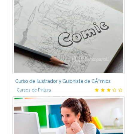
Hemos preparado dos tipos de ejercicios prÃ¡cticos:
los que harÃ¡s con tu teclado, siguiendo las
instrucciones de tu profesor, y unos "Tests de
AudiciÃ³n" que escucharÃ¡s en los...
Curso de Ilustrador y Guionista de CÃ³mics
Cursos de Pintura
Gracias al temario del Curso de Ilustrador y Guionista
de cÃ³mics de CCC tendrÃ¡s una formaciÃ³n artÃ­stica
y tÃ©cnica lo mÃ¡s completa posible sobre el
mundo del cÃ³mic. Los...