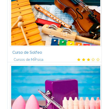
diseÃ±ado especÃ­ficamente.- Campus virtual...
Curso de Solfeo
Cursos de MÃºsica
Contenido temÃ¡tico-El contenido temÃ¡tico estÃ¡
dividido en 2 partes; cada una contiene 6 manuales
con el siguiente contenido, resumido de manera
muy esquemÃ¡tica:Parte...