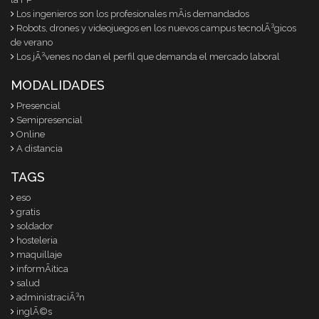
Los ingenieros son los profesionales mÃ¡s demandados
Robots, drones y videojuegos en los nuevos campus tecnolÃ³gicos
de verano
Los jÃ³venes no dan el perfil que demanda el mercado laboral
MODALIDADES
Presencial
Semipresencial
Online
A distancia
TAGS
eso
gratis
soldador
hosteleria
maquillaje
informÃ¡tica
salud
administraciÃ³n
inglÃ©s