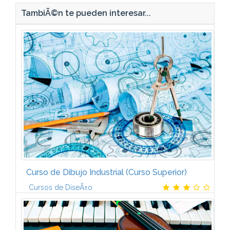
TambiÃ©n te pueden interesar...
Curso de Dibujo Industrial (Curso Superior)
Cursos de DiseÃ±o
OFICINA TÃCNICA (6 ECTS)CAD 3D SOLID EDGE (6
ECTS)NX E INTRODUCCIÃN A LA SIMULACIÃN (6
ECTSModalidad online con:- Material de estudio