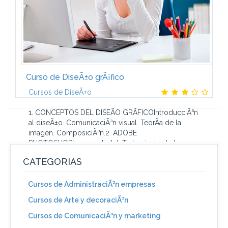
Curso de DiseÃ±o grÃ¡fico
Cursos de DiseÃ±o
1. CONCEPTOS DEL DISEÃO GRÃFICOIntroducciÃ³n
al diseÃ±o. ComunicaciÃ³n visual. TeorÃ­a de la
imagen. ComposiciÃ³n.2. ADOBE
PHOTOSHOPImagen digital. Tratamiento de la
imagen. Trabajo...
CATEGORIAS
Cursos de AdministraciÃ³n empresas
Cursos de Arte y decoraciÃ³n
Cursos de ComunicaciÃ³n y marketing