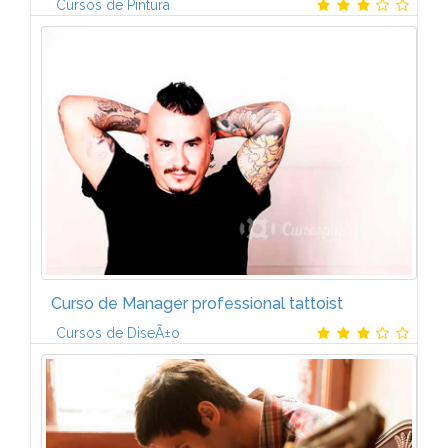
Cursos de Pintura
Contenido tematico * Se trata de un MÃ©todo de
Aprendizaje en el que, a travÃ©s de ilustraciones,
dibujos, muchos ejercicios y muchos consejos
Ãºtiles, te familiarizarÃ¡s con el...
Curso de Manager professional tattoist
Cursos de DiseÃ±o
Temario 1Âº paso: Conozcamos el mundo del
Tatuaje, sus orÃ­genes y como es en nuestra
sociedad actual y porque es asÃ­.? El origen del
tatuaje? El tatuaje en nuestra sociedad...