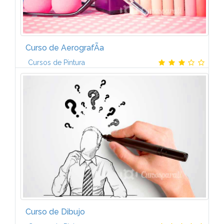
Curso de AerografÃ­a
Cursos de Pintura
Salidas ProfesionalesPodrÃ¡s trabajar en diferentes
campos: carteles, publicidad, escenografÃ­a,
maquetaciÃ³n y modelismo, estampaciÃ³n artesanal
de tejidos, decoraciÃ³n de...
Curso de Dibujo