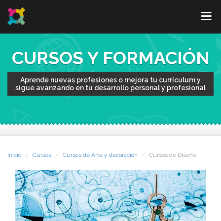
CURSOS Y FORMACIÓN
Aprende nuevas profesiones o mejora tu currículum y
sigue avanzando en tu desarrollo personal y profesional
Inicio
Cursos
Cursos de Arte y decoración
Cursos de Diseño