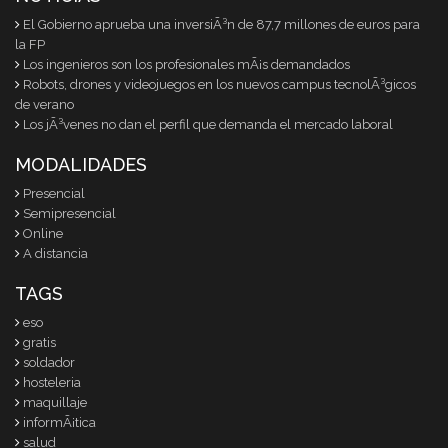
El Gobierno aprueba una inversiÃ³n de 87,7 millones de euros para
la FP
Los ingenieros son los profesionales mÃ¡s demandados
Robots, drones y videojuegos en los nuevos campus tecnolÃ³gicos
de verano
Los jÃ³venes no dan el perfil que demanda el mercado laboral
MODALIDADES
Presencial
Semipresencial
Online
A distancia
TAGS
eso
gratis
soldador
hosteleria
maquillaje
informÃ¡tica
salud