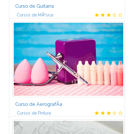
Curso de Guitarra
Cursos de MÃºsica
Aprender a tocar la guitarra: DiviÃ©rtete aprendiendo
una profesiÃ³nCon este Curso de Guitarra adquirirÃ¡s
conocimientos que enriquecerÃ¡n tu vida privada y
que, si lo deseas, te...
Curso de AerografÃ­a
Cursos de Pintura
Salidas ProfesionalesPodrÃ¡s trabajar en diferentes
campos: carteles, publicidad, escenografÃ­a,