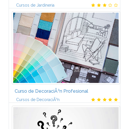
Cursos de Jardineria
* PreparaciÃ³n del medio de cultivo. * Operaciones
para la instalaciÃ³n de jardines y zonas verdes. *
Mantenimiento y mejora de elementos vegetales.*
Mantenimiento y mejora de...
Curso de DecoraciÃ³n Profesional
Cursos de DecoraciÃ³n
Un completo contenido orientado a la
practicaNuestro Plan de Estudios estÃ¡ orientado a
que obtengas el mayor enfoque prÃ¡ctico y que
saques el decorador que llevas dentro. Con...