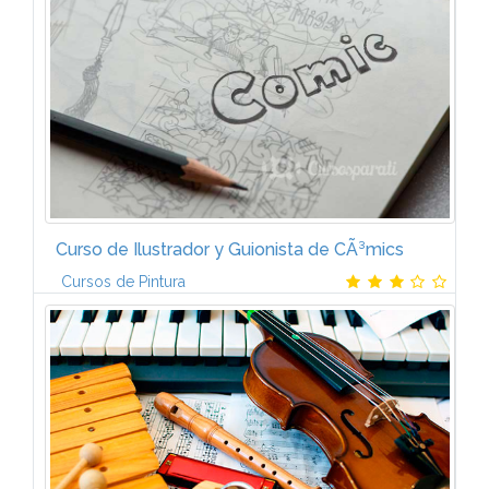
maquetaciÃ³n y modelismo, estampaciÃ³n artesanal
de tejidos, decoraciÃ³n de...
Curso de Ilustrador y Guionista de CÃ³mics
Cursos de Pintura
Gracias al temario del Curso de Ilustrador y Guionista
de cÃ³mics de CCC tendrÃ¡s una formaciÃ³n artÃ­stica
y tÃ©cnica lo mÃ¡s completa posible sobre el
mundo del cÃ³mic. Los...