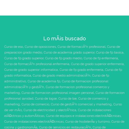
Lo mÃ¡s buscado
Curso de eso
,
Curso de oposiciones
,
Curso de formaciÃ³n profesional
,
Curso de
preparacion grado medio
,
Curso de academia grado superior
,
Curso de fp basica
,
Curso de fp grado superior
,
Curso de fp grado medio
,
Curso de fp enfermeria
,
Curso de formaciÃ³n profesional enfermeria
,
Curso de grado superior enfermeria
,
Curso de grado superior informatica
,
Curso de fp grado enfermeria
,
Curso de fp
grado informatica
,
Curso de grado medio administraciÃ³n
,
Curso de fp
administrativo
,
Curso de academia fp
,
Curso de formacion profesional
administraciÃ³n y gestiÃ³n
,
Curso de formacion profesional comercio y
marketing
,
Curso de formacion profesional imagen personal
,
Curso de formacion
profesional sanidad
,
Curso de logse
,
Curso de loe
,
Curso de comercio y
marketing
,
Curso de comercio
,
Curso de gestiÃ³n comercial y marketing
,
Curso
de ver mÃ¡s
,
Curso de electricidad y electrÃ³nica
,
Curso de instalaciones
elÃ©ctricas y automÃ¡ticas
,
Curso de equipos e instalaciones electrotÃ©cnicas
,
Curso de instalaciones electrotÃ©cnicas
,
Curso de hostelerÃ­a y turismo
,
Curso de
cocina y gastronomÃ­a
,
Curso de servicios en restauraciÃ³n
,
Curso de