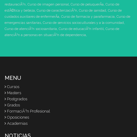
restauraciÃ³n
,
Curso de imagen personal
,
Curso de peluquerÃ­a
,
Curso de
estÃ©tica y belleza
,
Curso de caracterizaciÃ³n
,
Curso de sanidad
,
Curso de
cuidados auxiliares de enfermerÃ­a
,
Curso de farmacia y parafarmacia
,
Curso de
emergencias sanitarias
,
Curso de servicios socioculturales y a la comunidad
,
Curso de atenciÃ³n sociosanitaria
,
Curso de educaciÃ³n infantil
,
Curso de
atenciÃ³n a personas en situaciÃ³n de dependencia
,
MENU
Cursos
Masters
Postgrados
Grados
FormaciÃ³n Profesional
Oposiciones
Academias
NOTICIAS