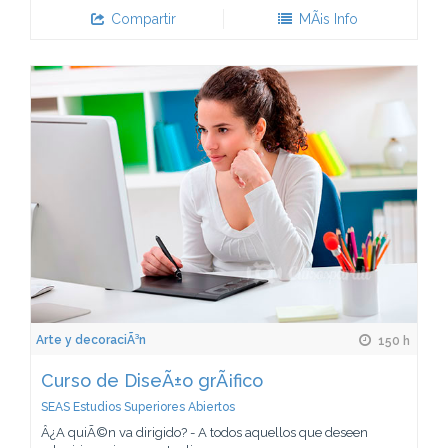
Compartir
MÃ¡s Info
Arte y decoraciÃ³n
150 h
Curso de DiseÃ±o grÃ¡fico
SEAS Estudios Superiores Abiertos
Â¿A quiÃ©n va dirigido? - A todos aquellos que deseen