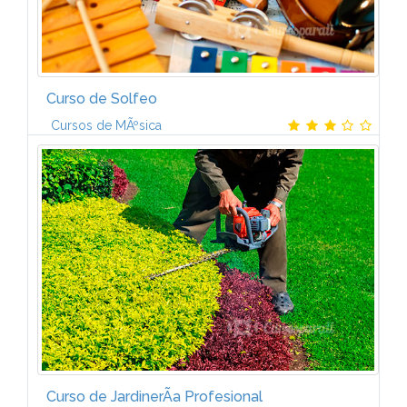
Curso de Solfeo
Cursos de MÃºsica
Contenido temÃ¡tico-El contenido temÃ¡tico estÃ¡
dividido en 2 partes; cada una contiene 6 manuales
con el siguiente contenido, resumido de manera
muy esquemÃ¡tica:Parte...
Curso de JardinerÃ­a Profesional