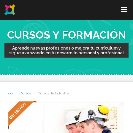
CURSOS Y FORMACIÓN
Aprende nuevas profesiones o mejora tu currículum y
sigue avanzando en tu desarrollo personal y profesional
Inicio
Cursos
Cursos de Industria