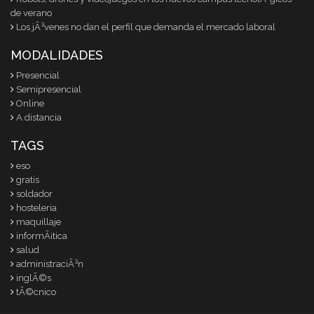
de verano
Los jÃ³venes no dan el perfil que demanda el mercado laboral
MODALIDADES
Presencial
Semipresencial
Online
A distancia
TAGS
eso
gratis
soldador
hosteleria
maquillaje
informÃ¡tica
salud
administraciÃ³n
inglÃ©s
tÃ©cnico