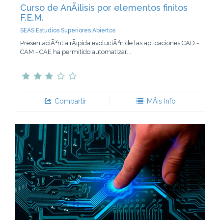
Curso de AnÃ¡lisis por elementos finitos
F.E.M.
SEAS Estudios Superiores Abiertos
PresentaciÃ³nLa rÃ¡pida evoluciÃ³n de las aplicaciones CAD -
CAM - CAE ha permitido automatizar...
Compartir
MÃ¡s Info