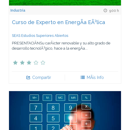
Industria
900 h
Curso de Experto en EnergÃ­a EÃ³lica
SEAS Estudios Superiores Abiertos
PRESENTACIÃNSu carÃ¡cter renovable y su alto grado de
desarrollo tecnolÃ³gico, hace a la energÃ­a...
Compartir
MÃ¡s Info