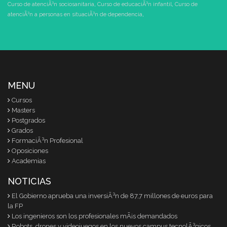
Curso de atenciÃ³n sociosanitaria
,
Curso de educaciÃ³n infantil
,
Curso de
atenciÃ³n a personas en situaciÃ³n de dependencia
,
MENU
Cursos
Masters
Postgrados
Grados
FormaciÃ³n Profesional
Oposiciones
Academias
NOTICIAS
El Gobierno aprueba una inversiÃ³n de 87,7 millones de euros para
la FP
Los ingenieros son los profesionales mÃ¡s demandados
Robots, drones y videojuegos en los nuevos campus tecnolÃ³gicos