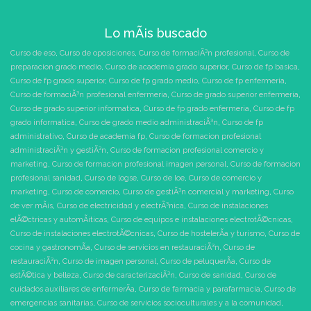
Lo mÃ¡s buscado
Curso de eso
,
Curso de oposiciones
,
Curso de formaciÃ³n profesional
,
Curso de
preparacion grado medio
,
Curso de academia grado superior
,
Curso de fp basica
,
Curso de fp grado superior
,
Curso de fp grado medio
,
Curso de fp enfermeria
,
Curso de formaciÃ³n profesional enfermeria
,
Curso de grado superior enfermeria
,
Curso de grado superior informatica
,
Curso de fp grado enfermeria
,
Curso de fp
grado informatica
,
Curso de grado medio administraciÃ³n
,
Curso de fp
administrativo
,
Curso de academia fp
,
Curso de formacion profesional
administraciÃ³n y gestiÃ³n
,
Curso de formacion profesional comercio y
marketing
,
Curso de formacion profesional imagen personal
,
Curso de formacion
profesional sanidad
,
Curso de logse
,
Curso de loe
,
Curso de comercio y
marketing
,
Curso de comercio
,
Curso de gestiÃ³n comercial y marketing
,
Curso
de ver mÃ¡s
,
Curso de electricidad y electrÃ³nica
,
Curso de instalaciones
elÃ©ctricas y automÃ¡ticas
,
Curso de equipos e instalaciones electrotÃ©cnicas
,
Curso de instalaciones electrotÃ©cnicas
,
Curso de hostelerÃ­a y turismo
,
Curso de
cocina y gastronomÃ­a
,
Curso de servicios en restauraciÃ³n
,
Curso de
restauraciÃ³n
,
Curso de imagen personal
,
Curso de peluquerÃ­a
,
Curso de
estÃ©tica y belleza
,
Curso de caracterizaciÃ³n
,
Curso de sanidad
,
Curso de
cuidados auxiliares de enfermerÃ­a
,
Curso de farmacia y parafarmacia
,
Curso de
emergencias sanitarias
,
Curso de servicios socioculturales y a la comunidad
,