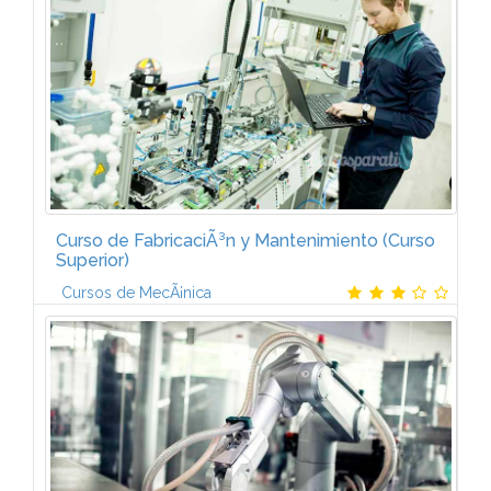
PROGRAMABLES I (6 ECTS)IntroducciÃ³n a la
automatizaciÃ³n. Elementos de un sistema...
Curso de FabricaciÃ³n y Mantenimiento (Curso
Superior)
Cursos de MecÃ¡nica
ESTUDIO DEL TRABAJO Y MEJORA DE
MÃTODOSIntroducciÃ³n al estudio del trabajo.
IntroducciÃ³n a los sistemas de medida de tiempo.
Estudio de tiempos: la tÃ©cnica del cronometraje...