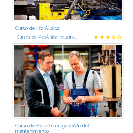
Curso de HidrÃ¡ulica
Cursos de MecÃ¡nica industrial
1. INTRODUCCIÃN A LA HIDRÃULICAIntroducciÃ³n a
la hidrÃ¡ulica. Aplicaciones de la oleohidrÃ¡ulica.
Principios fÃ­sicos. Principio de Pascal (aplicaciones).
Fluidos hidrÃ¡ulicos.2...
Curso de Experto en gestiÃ³n del
mantenimiento