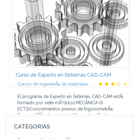
la energÃ­a hidroelÃ©ctrica. SituaciÃ³n actual de la
energÃ­a hidroelÃ©ctrica. Elementos constitutivos.
Minicentrales hidroelÃ©ctricas...
Curso de Experto en Sistemas CAD-CAM
Cursos de IngenierÃ­a de materiales
El programa de Experto en Sistemas CAD-CAM estÃ¡
formado por siete mÃ³dulos:MECÃNICA (6
ECTS)Conocimientos previos de trigonometrÃ­a.
Fuerzas. CÃ¡lculo vectorial. Momentos. Centros...
CATEGORIAS