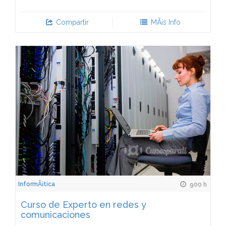
Compartir
MÃ¡s Info
InformÃ¡tica
900 h
Curso de Experto en redes y
comunicaciones