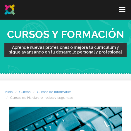
CURSOS Y FORMACIÓN
Aprende nuevas profesiones o mejora tu currículum y
sigue avanzando en tu desarrollo personal y profesional
Inicio
Cursos
Cursos de Informática
Cursos de Hardware, redes y seguridad