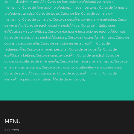
administraciÃ³n y gestiÃ³n
,
Curso de formacion profesional comercio y
marketing
,
Curso de formacion profesional imagen personal
,
Curso de formacion
profesional sanidad
,
Curso de logse
,
Curso de loe
,
Curso de comercio y
marketing
,
Curso de comercio
,
Curso de gestiÃ³n comercial y marketing
,
Curso
de ver mÃ¡s
,
Curso de electricidad y electrÃ³nica
,
Curso de instalaciones
elÃ©ctricas y automÃ¡ticas
,
Curso de equipos e instalaciones electrotÃ©cnicas
,
Curso de instalaciones electrotÃ©cnicas
,
Curso de hostelerÃ­a y turismo
,
Curso de
cocina y gastronomÃ­a
,
Curso de servicios en restauraciÃ³n
,
Curso de
restauraciÃ³n
,
Curso de imagen personal
,
Curso de peluquerÃ­a
,
Curso de
estÃ©tica y belleza
,
Curso de caracterizaciÃ³n
,
Curso de sanidad
,
Curso de
cuidados auxiliares de enfermerÃ­a
,
Curso de farmacia y parafarmacia
,
Curso de
emergencias sanitarias
,
Curso de servicios socioculturales y a la comunidad
,
Curso de atenciÃ³n sociosanitaria
,
Curso de educaciÃ³n infantil
,
Curso de
atenciÃ³n a personas en situaciÃ³n de dependencia
,
MENU
Cursos