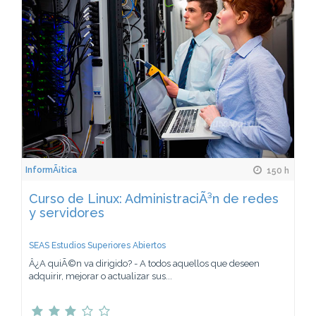
InformÃ¡tica
150 h
Curso de Linux: AdministraciÃ³n de redes
y servidores
SEAS Estudios Superiores Abiertos
Â¿A quiÃ©n va dirigido? - A todos aquellos que deseen
adquirir, mejorar o actualizar sus...