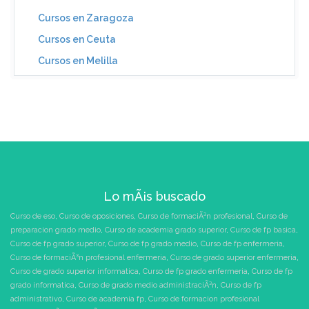
Cursos en Zaragoza
Cursos en Ceuta
Cursos en Melilla
Lo mÃ¡s buscado
Curso de eso
,
Curso de oposiciones
,
Curso de formaciÃ³n profesional
,
Curso de
preparacion grado medio
,
Curso de academia grado superior
,
Curso de fp basica
,
Curso de fp grado superior
,
Curso de fp grado medio
,
Curso de fp enfermeria
,
Curso de formaciÃ³n profesional enfermeria
,
Curso de grado superior enfermeria
,
Curso de grado superior informatica
,
Curso de fp grado enfermeria
,
Curso de fp
grado informatica
,
Curso de grado medio administraciÃ³n
,
Curso de fp
administrativo
,
Curso de academia fp
,
Curso de formacion profesional