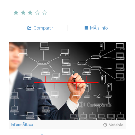
Compartir
MÃ¡s Info
InformÃ¡tica
Variable