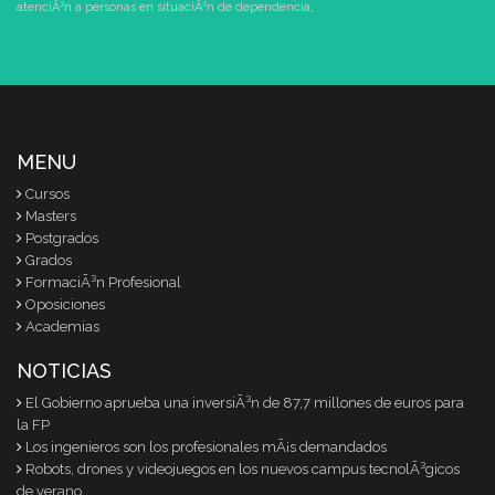
atenciÃ³n a personas en situaciÃ³n de dependencia
,
MENU
Cursos
Masters
Postgrados
Grados
FormaciÃ³n Profesional
Oposiciones
Academias
NOTICIAS
El Gobierno aprueba una inversiÃ³n de 87,7 millones de euros para
la FP
Los ingenieros son los profesionales mÃ¡s demandados
Robots, drones y videojuegos en los nuevos campus tecnolÃ³gicos
de verano