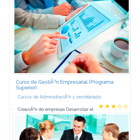
interno de la empresa - El anÃ¡lisis DAFO -
PlanificaciÃ³n estratÃ©gica - La toma de decisiones...
Curso de GestiÃ³n Empresarial (Programa
Superior)
Cursos de AdministraciÃ³n y secretariado
CreaciÃ³n de empresas Desarrollar el
plan de negocio. Elegir el modelo jurÃ­dico
adecuado. Buscar financiaciÃ³n. Management y
liderazgo Liderazgo...