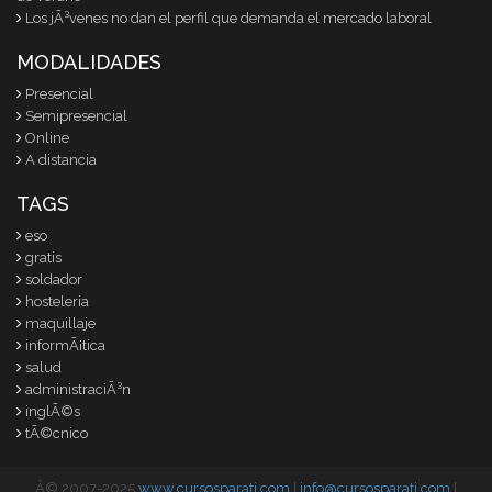
Los jÃ³venes no dan el perfil que demanda el mercado laboral
MODALIDADES
Presencial
Semipresencial
Online
A distancia
TAGS
eso
gratis
soldador
hosteleria
maquillaje
informÃ¡tica
salud
administraciÃ³n
inglÃ©s
tÃ©cnico
Â© 2007-2025
www.cursosparati.com
|
info@cursosparati.com
|