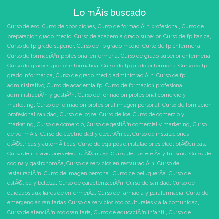
Lo mÃ¡s buscado
Curso de eso
,
Curso de oposiciones
,
Curso de formaciÃ³n profesional
,
Curso de
preparacion grado medio
,
Curso de academia grado superior
,
Curso de fp basica
,
Curso de fp grado superior
,
Curso de fp grado medio
,
Curso de fp enfermeria
,
Curso de formaciÃ³n profesional enfermeria
,
Curso de grado superior enfermeria
,
Curso de grado superior informatica
,
Curso de fp grado enfermeria
,
Curso de fp
grado informatica
,
Curso de grado medio administraciÃ³n
,
Curso de fp
administrativo
,
Curso de academia fp
,
Curso de formacion profesional
administraciÃ³n y gestiÃ³n
,
Curso de formacion profesional comercio y
marketing
,
Curso de formacion profesional imagen personal
,
Curso de formacion
profesional sanidad
,
Curso de logse
,
Curso de loe
,
Curso de comercio y
marketing
,
Curso de comercio
,
Curso de gestiÃ³n comercial y marketing
,
Curso
de ver mÃ¡s
,
Curso de electricidad y electrÃ³nica
,
Curso de instalaciones
elÃ©ctricas y automÃ¡ticas
,
Curso de equipos e instalaciones electrotÃ©cnicas
,
Curso de instalaciones electrotÃ©cnicas
,
Curso de hostelerÃ­a y turismo
,
Curso de
cocina y gastronomÃ­a
,
Curso de servicios en restauraciÃ³n
,
Curso de
restauraciÃ³n
,
Curso de imagen personal
,
Curso de peluquerÃ­a
,
Curso de
estÃ©tica y belleza
,
Curso de caracterizaciÃ³n
,
Curso de sanidad
,
Curso de
cuidados auxiliares de enfermerÃ­a
,
Curso de farmacia y parafarmacia
,
Curso de
emergencias sanitarias
,
Curso de servicios socioculturales y a la comunidad
,
Curso de atenciÃ³n sociosanitaria
,
Curso de educaciÃ³n infantil
,
Curso de