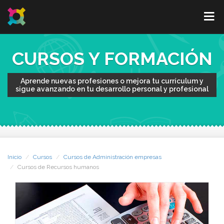
CURSOS Y FORMACIÓN
Aprende nuevas profesiones o mejora tu currículum y
sigue avanzando en tu desarrollo personal y profesional
Inicio
Cursos
Cursos de Administración empresas
Cursos de Recursos humanos