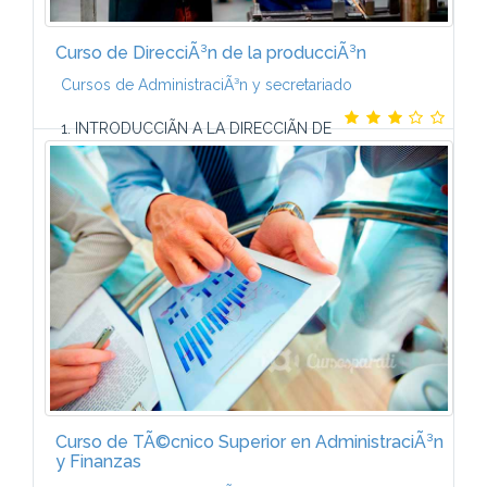
Curso de DirecciÃ³n de la producciÃ³n
Cursos de AdministraciÃ³n y secretariado
1. INTRODUCCIÃN A LA DIRECCIÃN DE
LA PRODUCCIÃNLa empresa como sistema.
Conceptos bÃ¡sicos relacionados con la direcciÃ³n
de producciÃ³n. Otros conceptos bÃ¡sicos
relacionados con...
Curso de TÃ©cnico Superior en AdministraciÃ³n
y Finanzas