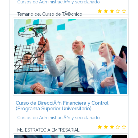
Cursos de AdministraciÃ³n y secretariado
Temario del Curso de TÃ©cnico
Superior en AdministraciÃ³n y Finanzas- Contabilidad
y Finanzas- GestiÃ³n de aprovisionamiento-
Recursos Humanos- AdministraciÃ³n PÃºblica-
GestiÃ³n...
Curso de DirecciÃ³n Financiera y Control
(Programa Superior Universitario)
Cursos de AdministraciÃ³n y secretariado
M1. ESTRATEGIA EMPRESARIAL -
Conceptos bÃ¡sicos - AnÃ¡lisis del entorno - AnÃ¡lisis