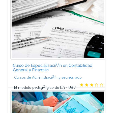
y Finanzas- GestiÃ³n de aprovisionamiento-
Recursos Humanos- AdministraciÃ³n PÃºblica-
GestiÃ³n...
Curso de EspecializaciÃ³n en Contabilidad
General y Finanzas
Cursos de AdministraciÃ³n y secretariado
El modelo pedagÃ³gico de IL3 - UB /
Deusto tiene tres pilares que respaldan su Ã©xito
segÃºn la opiniÃ³n de los propios alumnos. Estos
pilares son: Campus Virtual. El campus...