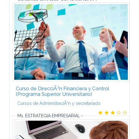
RELACIONES EMPRESARIALES ORGANIZACIÃN DEL
SERVICIO Y TRABAJOS DE SECRETARIADO
ELEMENTOS DE DERECHO (EL DERECHO:
CONCEPTO Y CLASIFICACIÃN...
Curso de DirecciÃ³n Financiera y Control
(Programa Superior Universitario)
Cursos de AdministraciÃ³n y secretariado
M1. ESTRATEGIA EMPRESARIAL -
Conceptos bÃ¡sicos - AnÃ¡lisis del entorno - AnÃ¡lisis
interno de la empresa - El anÃ¡lisis DAFO -
PlanificaciÃ³n estratÃ©gica - La toma de decisiones...