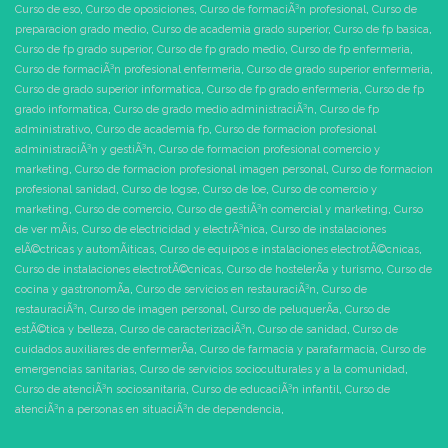
Curso de eso
,
Curso de oposiciones
,
Curso de formaciÃ³n profesional
,
Curso de
preparacion grado medio
,
Curso de academia grado superior
,
Curso de fp basica
,
Curso de fp grado superior
,
Curso de fp grado medio
,
Curso de fp enfermeria
,
Curso de formaciÃ³n profesional enfermeria
,
Curso de grado superior enfermeria
,
Curso de grado superior informatica
,
Curso de fp grado enfermeria
,
Curso de fp
grado informatica
,
Curso de grado medio administraciÃ³n
,
Curso de fp
administrativo
,
Curso de academia fp
,
Curso de formacion profesional
administraciÃ³n y gestiÃ³n
,
Curso de formacion profesional comercio y
marketing
,
Curso de formacion profesional imagen personal
,
Curso de formacion
profesional sanidad
,
Curso de logse
,
Curso de loe
,
Curso de comercio y
marketing
,
Curso de comercio
,
Curso de gestiÃ³n comercial y marketing
,
Curso
de ver mÃ¡s
,
Curso de electricidad y electrÃ³nica
,
Curso de instalaciones
elÃ©ctricas y automÃ¡ticas
,
Curso de equipos e instalaciones electrotÃ©cnicas
,
Curso de instalaciones electrotÃ©cnicas
,
Curso de hostelerÃ­a y turismo
,
Curso de
cocina y gastronomÃ­a
,
Curso de servicios en restauraciÃ³n
,
Curso de
restauraciÃ³n
,
Curso de imagen personal
,
Curso de peluquerÃ­a
,
Curso de
estÃ©tica y belleza
,
Curso de caracterizaciÃ³n
,
Curso de sanidad
,
Curso de
cuidados auxiliares de enfermerÃ­a
,
Curso de farmacia y parafarmacia
,
Curso de
emergencias sanitarias
,
Curso de servicios socioculturales y a la comunidad
,
Curso de atenciÃ³n sociosanitaria
,
Curso de educaciÃ³n infantil
,
Curso de
atenciÃ³n a personas en situaciÃ³n de dependencia
,