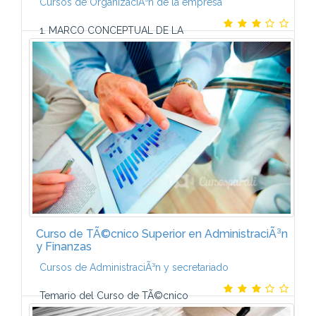
Cursos de OrganizaciÃ³n de la empresa
1. MARCO CONCEPTUAL DE LA
DIRECCIÃN DE PROYECTOSSistema de gestiÃ³n de la
calidad. Responsabilidad de la direcciÃ³n. GestiÃ³n
de los recursos.2. GESTIÃN DE LA CALIDAD, ISO...
Curso de TÃ©cnico Superior en AdministraciÃ³n
y Finanzas
Cursos de AdministraciÃ³n y secretariado
Temario del Curso de TÃ©cnico
Superior en AdministraciÃ³n y Finanzas- Contabilidad