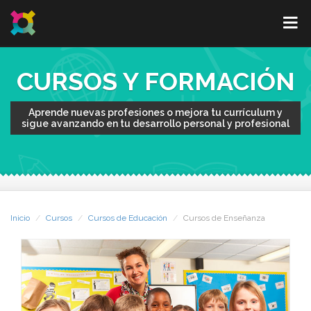
CURSOS Y FORMACIÓN
Aprende nuevas profesiones o mejora tu currículum y
sigue avanzando en tu desarrollo personal y profesional
Inicio
Cursos
Cursos de Educación
Cursos de Enseñanza