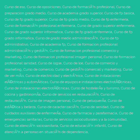
Curso de eso
,
Curso de oposiciones
,
Curso de formaciÃ³n profesional
,
Curso de
preparacion grado medio
,
Curso de academia grado superior
,
Curso de fp basica
,
Curso de fp grado superior
,
Curso de fp grado medio
,
Curso de fp enfermeria
,
Curso de formaciÃ³n profesional enfermeria
,
Curso de grado superior enfermeria
,
Curso de grado superior informatica
,
Curso de fp grado enfermeria
,
Curso de fp
grado informatica
,
Curso de grado medio administraciÃ³n
,
Curso de fp
administrativo
,
Curso de academia fp
,
Curso de formacion profesional
administraciÃ³n y gestiÃ³n
,
Curso de formacion profesional comercio y
marketing
,
Curso de formacion profesional imagen personal
,
Curso de formacion
profesional sanidad
,
Curso de logse
,
Curso de loe
,
Curso de comercio y
marketing
,
Curso de comercio
,
Curso de gestiÃ³n comercial y marketing
,
Curso
de ver mÃ¡s
,
Curso de electricidad y electrÃ³nica
,
Curso de instalaciones
elÃ©ctricas y automÃ¡ticas
,
Curso de equipos e instalaciones electrotÃ©cnicas
,
Curso de instalaciones electrotÃ©cnicas
,
Curso de hostelerÃ­a y turismo
,
Curso de
cocina y gastronomÃ­a
,
Curso de servicios en restauraciÃ³n
,
Curso de
restauraciÃ³n
,
Curso de imagen personal
,
Curso de peluquerÃ­a
,
Curso de
estÃ©tica y belleza
,
Curso de caracterizaciÃ³n
,
Curso de sanidad
,
Curso de
cuidados auxiliares de enfermerÃ­a
,
Curso de farmacia y parafarmacia
,
Curso de
emergencias sanitarias
,
Curso de servicios socioculturales y a la comunidad
,
Curso de atenciÃ³n sociosanitaria
,
Curso de educaciÃ³n infantil
,
Curso de
atenciÃ³n a personas en situaciÃ³n de dependencia
,