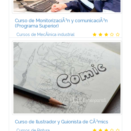
Curso de MonitorizaciÃ³n y comunicaciÃ³n
(Programa Superior)
Cursos de MecÃ¡nica industrial
El curso estÃ¡ formado por 3 mÃ³dulos:AUTÃMATAS
PROGRAMABLES I (6 ECTS)IntroducciÃ³n a la
automatizaciÃ³n. Elementos de un sistema
automatizado. Estructura del autÃ³mata...
Curso de Ilustrador y Guionista de CÃ³mics
Cursos de Pintura