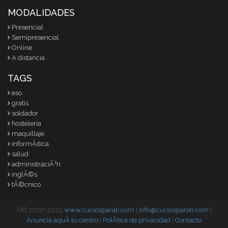
MODALIDADES
Presencial
Semipresencial
Online
A distancia
TAGS
eso
gratis
soldador
hosteleria
maquillaje
informÃ¡tica
salud
administraciÃ³n
inglÃ©s
tÃ©cnico
Â© 2007-2025
www.cursosparati.com
|
info@cursosparati.com
|
Anuncia aquÃ­ tu centro
|
PolÃ­tica de privacidad
|
Contacto