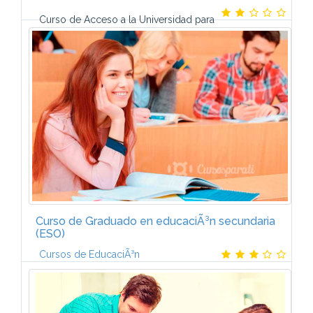
Curso de Acceso a la Universidad para
Mayores de 25 AÃ±osLas Pruebas de Acceso a la
Universidad para mayores de 25 aÃ±os se crearon
para acercar la formaciÃ³n universitaria a...
Curso de Graduado en educaciÃ³n secundaria
(ESO)
Cursos de EducaciÃ³n
Â· Ãmbito de ComunicaciÃ³n: Lengua espaÃ±ola y
extranjera y Literatura.Â· Ãmbito Social: Historia,
GeografÃ­a, Historia del Arte, EducaciÃ³n para la