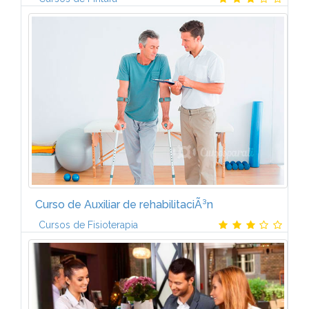
Gracias al temario del Curso de Ilustrador y Guionista
de cÃ³mics de CCC tendrÃ¡s una formaciÃ³n artÃ­stica
y tÃ©cnica lo mÃ¡s completa posible sobre el
mundo del cÃ³mic. Los...
Curso de Auxiliar de rehabilitaciÃ³n
Cursos de Fisioterapia
Unidad 1. Conceptos bÃ¡sicos de Fisioterapia y
PatologÃ­as del aparato locomotor Conceptos
bÃ¡sicos de la Fisioterapia PatologÃ­a traumÃ¡tica
Principales lesiones...