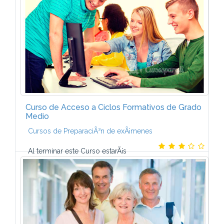
CiudadanÃ­a.Â· Ãmbito...
Curso de Acceso a Ciclos Formativos de Grado
Medio
Cursos de PreparaciÃ³n de exÃ¡menes
Al terminar este Curso estarÃ¡s
preparado para superar las dos partes de que consta
la Prueba de Acceso a Ciclos de Grado
Medio.Contenido temÃ¡ticoÃrea SociolingÃ¼Ã­stica.
AnÃ¡lisis...