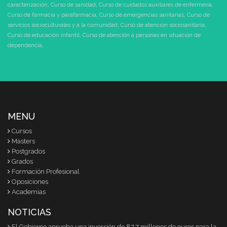
caracterización
,
Curso de sanidad
,
Curso de cuidados auxiliares de enfermería
,
Curso de farmacia y parafarmacia
,
Curso de emergencias sanitarias
,
Curso de
servicios socioculturales y a la comunidad
,
Curso de atención sociosanitaria
,
Curso de educación infantil
,
Curso de atención a personas en situación de
dependencia
,
MENU
Cursos
Masters
Postgrados
Grados
Formación Profesional
Oposiciones
Academias
NOTICIAS
El Gobierno aprueba una inversión de 87,7 millones de euros para la