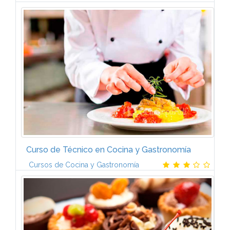
IntroducciónEl recepcionista tiene como misión, la
de obtener y mantener la confianza de una selección
adecuada de clientes, a fin de consolidar la mejor
rentabilidad en el...
Curso de Técnico en Cocina y Gastronomía
Cursos de Cocina y Gastronomía
· Ofertas gastronómicas.· Preelaboración y
conservación de alimentos.· Técnicas culinarias.·
Procesos básicos de pastelería y repostería.·
Productos culinarios.· Postres...