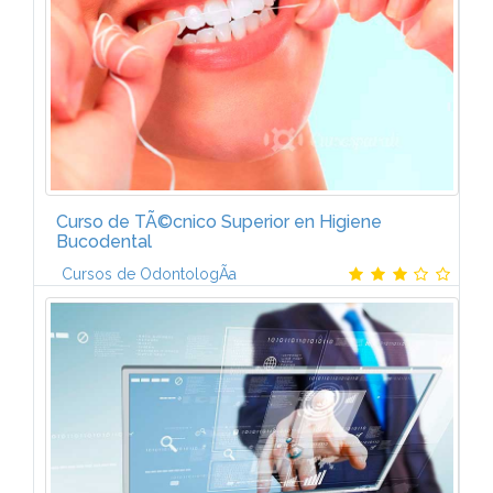
as del hidrÃ³geno.2. PRODUCCIÃN DE...
Curso de TÃ©cnico Superior en Higiene
Bucodental
Cursos de OdontologÃ­a
Contenido temÃ¡tico del Curso de TÃ©cnico
Superior en Higiene Bucodental-El programa de este
Curso a distancia de CCC integra los contenidos
fundamentales que deberÃ¡s poner en...