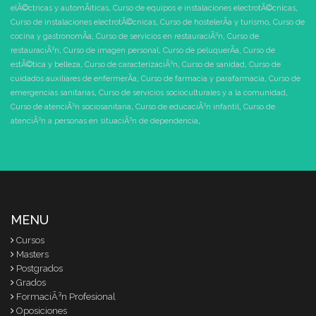
elÃ©ctricas y automÃ¡ticas
,
Curso de equipos e instalaciones electrotÃ©cnicas
,
Curso de instalaciones electrotÃ©cnicas
,
Curso de hostelerÃ­a y turismo
,
Curso de
cocina y gastronomÃ­a
,
Curso de servicios en restauraciÃ³n
,
Curso de
restauraciÃ³n
,
Curso de imagen personal
,
Curso de peluquerÃ­a
,
Curso de
estÃ©tica y belleza
,
Curso de caracterizaciÃ³n
,
Curso de sanidad
,
Curso de
cuidados auxiliares de enfermerÃ­a
,
Curso de farmacia y parafarmacia
,
Curso de
emergencias sanitarias
,
Curso de servicios socioculturales y a la comunidad
,
Curso de atenciÃ³n sociosanitaria
,
Curso de educaciÃ³n infantil
,
Curso de
atenciÃ³n a personas en situaciÃ³n de dependencia
,
MENU
Cursos
Masters
Postgrados
Grados
FormaciÃ³n Profesional
Oposiciones