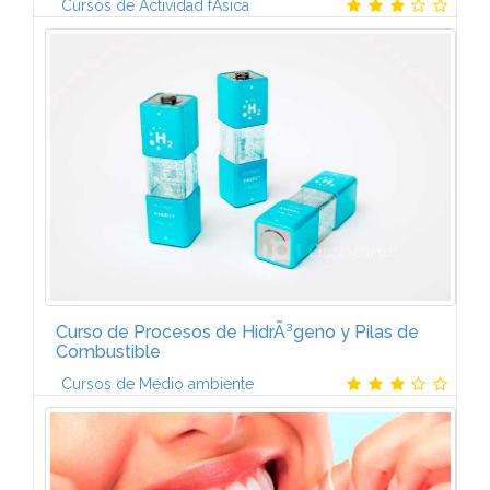
Cursos de Actividad fÃ­sica
PROGRAMA1.- NutriciÃ³n aplicada a deportes de
resistencia y deportes de equipo2.- NutriciÃ³n
aplicada a deportes de fuerza
Curso de Procesos de HidrÃ³geno y Pilas de
Combustible
Cursos de Medio ambiente
1. CONCEPTOS GENERALESEl hidrÃ³geno:
propiedades fÃ­sico-quÃ­micas. La economÃ­a del
hidrÃ³geno. Escenarios de introducciÃ³n. TecnologÃ­