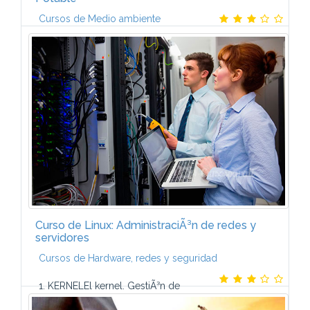
Cursos de Medio ambiente
INTRODUCCIÃN. Sistemas de abastecimiento de
agua potable. Disposiciones legales. Aguas
superficiales. Aguas subterrÃ¡neas. Consumos y
dotaciones.CAPTACIÃN Y ALMACENAMIENTO DE...
Curso de Linux: AdministraciÃ³n de redes y
servidores
Cursos de Hardware, redes y seguridad
1. KERNELEl kernel. GestiÃ³n de
mÃ³dulos. PersonalizaciÃ³n del kernel.2. SHELL