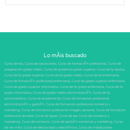
Lo mÃ¡s buscado
Curso de eso
,
Curso de oposiciones
,
Curso de formaciÃ³n profesional
,
Curso de
preparacion grado medio
,
Curso de academia grado superior
,
Curso de fp basica
,
Curso de fp grado superior
,
Curso de fp grado medio
,
Curso de fp enfermeria
,
Curso de formaciÃ³n profesional enfermeria
,
Curso de grado superior enfermeria
,
Curso de grado superior informatica
,
Curso de fp grado enfermeria
,
Curso de fp
grado informatica
,
Curso de grado medio administraciÃ³n
,
Curso de fp
administrativo
,
Curso de academia fp
,
Curso de formacion profesional
administraciÃ³n y gestiÃ³n
,
Curso de formacion profesional comercio y
marketing
,
Curso de formacion profesional imagen personal
,
Curso de formacion
profesional sanidad
,
Curso de logse
,
Curso de loe
,
Curso de comercio y
marketing
,
Curso de comercio
,
Curso de gestiÃ³n comercial y marketing
,
Curso
de ver mÃ¡s
,
Curso de electricidad y electrÃ³nica
,
Curso de instalaciones