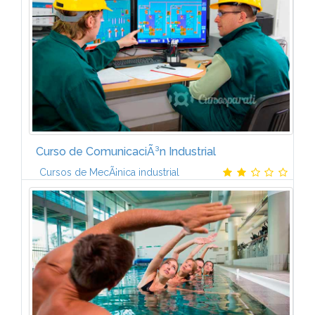
las aguas residuales urbanas...
Curso de ComunicaciÃ³n Industrial
Cursos de MecÃ¡nica industrial
El curso estÃ¡ formado por ocho mÃ³dulos:1.
COMUNICACIONES. GENERALIDADES.TerminologÃ­a
en redes de comunicaciÃ³n. El modelo de referencia
OSI. Infraestructura de una red...