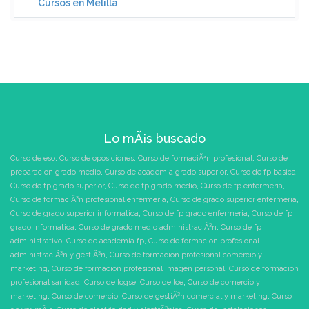
Cursos en Melilla
Lo mÃ¡s buscado
Curso de eso
,
Curso de oposiciones
,
Curso de formaciÃ³n profesional
,
Curso de
preparacion grado medio
,
Curso de academia grado superior
,
Curso de fp basica
,
Curso de fp grado superior
,
Curso de fp grado medio
,
Curso de fp enfermeria
,
Curso de formaciÃ³n profesional enfermeria
,
Curso de grado superior enfermeria
,
Curso de grado superior informatica
,
Curso de fp grado enfermeria
,
Curso de fp
grado informatica
,
Curso de grado medio administraciÃ³n
,
Curso de fp
administrativo
,
Curso de academia fp
,
Curso de formacion profesional
administraciÃ³n y gestiÃ³n
,
Curso de formacion profesional comercio y
marketing
,
Curso de formacion profesional imagen personal
,
Curso de formacion
profesional sanidad
,
Curso de logse
,
Curso de loe
,
Curso de comercio y
marketing
,
Curso de comercio
,
Curso de gestiÃ³n comercial y marketing
,
Curso