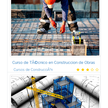
INTRODUCCIÃN A LOS EDIFICIOS DE ALTA
EFICIENCIA ENERGÃTICAÂ¿QuÃ© es la arquitectura
bioclimÃ¡tica?.Aspectos socioeconÃ³micos.
Fundamentos de la arquitectura y el...
Curso de TÃ©cnico en Construccion de Obras
Cursos de ConstrucciÃ³n
Programa del Curso de TÃ©cnico en ConstrucciÃ³n
de Obras de CCCSin necesidad de una formaciÃ³n
tÃ©cnica previa, este curso permite alcanzar la
cualificaciÃ³n requerida en esta...