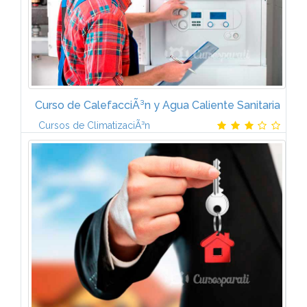
Curso de CalefacciÃ³n y Agua Caliente Sanitaria
Cursos de ClimatizaciÃ³n
Contenido temÃ¡tico * FÃ­sica * Magnitudes y
unidades * HidrÃ¡ulica y pÃ©rdida de carga * El Calor
* TransmisiÃ³n y efectos del calor * Electricidad *
Conceptos...