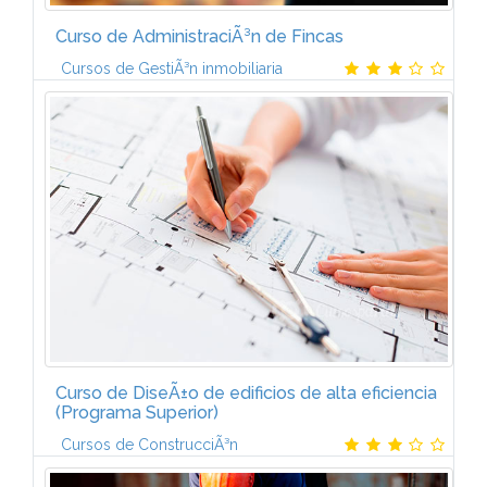
Curso de AdministraciÃ³n de Fincas
Cursos de GestiÃ³n inmobiliaria
* La profesiÃ³n de Administrador de Fincas*
Aspectos JurÃ­dicos de la Propiedad* El rÃ©gimen
de propiedad horizontal* La gestiÃ³n econÃ³mica,
contable y fiscal de la comunidad de...
Curso de DiseÃ±o de edificios de alta eficiencia
(Programa Superior)
Cursos de ConstrucciÃ³n