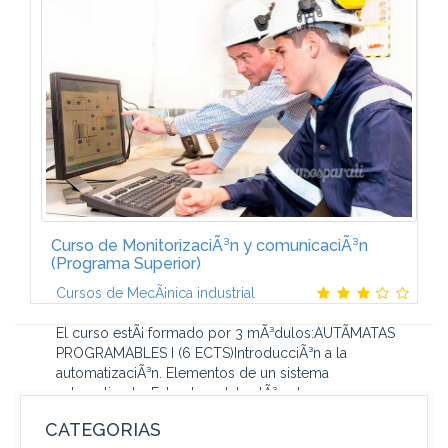
ProducciÃ³n de Calor Â¿QuÃ© aprenderÃ¡s?
Â¿Quieres conocer el temario del Curso de
Instalaciones de ProducciÃ³n de Calor y quÃ© vas
a...
Curso de MonitorizaciÃ³n y comunicaciÃ³n
(Programa Superior)
Cursos de MecÃ¡nica industrial
El curso estÃ¡ formado por 3 mÃ³dulos:AUTÃMATAS
PROGRAMABLES I (6 ECTS)IntroducciÃ³n a la
automatizaciÃ³n. Elementos de un sistema
automatizado. Estructura del autÃ³mata...
CATEGORIAS