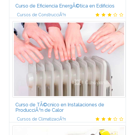
Curso de Eficiencia EnergÃ©tica en Edificios
Cursos de ConstrucciÃ³n
VOLUMEN 1. EvaluaciÃ³n de la Eficiencia EnergÃ©tica
en edificios de las instalaciones en edificiosUnidad
didÃ¡ctica 1. Instalaciones energÃ©ticas de
edificios.Unidad didÃ¡ctica 2. ...
Curso de TÃ©cnico en Instalaciones de
ProducciÃ³n de Calor
Cursos de ClimatizaciÃ³n
Temario del Curso de TÃ©cnico en Instalaciones de