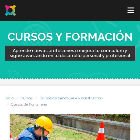
CURSOS Y FORMACIÓN
Aprende nuevas profesiones o mejora tu currículum y
sigue avanzando en tu desarrollo personal y profesional
Inicio
Cursos
Cursos de Inmobiliaria y construcción
Cursos de Fontanería