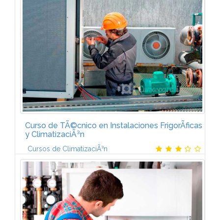
ConfiguraciÃ³n del derecho de propiedad. Medios
de adquisiciÃ³n y LÃ­mites. Defensa. La posesiÃ³n. La
copropiedad. Formas de...
Curso de TÃ©cnico en Instalaciones FrigorÃ­ficas
y ClimatizaciÃ³n
Cursos de ClimatizaciÃ³n
Temario del Curso de Instalaciones frigorÃ­ficas y de
climatizaciÃ³n-Â¿QuÃ© vas a aprender en este Plan
de FormaciÃ³n de Instalaciones FrigorÃ­ficas?En el
Temario del Curso de...