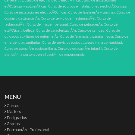
de ver mÃ¡s
,
Curso de electricidad y electrÃ³nica
,
Curso de instalaciones
elÃ©ctricas y automÃ¡ticas
,
Curso de equipos e instalaciones electrotÃ©cnicas
,
Curso de instalaciones electrotÃ©cnicas
,
Curso de hostelerÃ­a y turismo
,
Curso de
cocina y gastronomÃ­a
,
Curso de servicios en restauraciÃ³n
,
Curso de
restauraciÃ³n
,
Curso de imagen personal
,
Curso de peluquerÃ­a
,
Curso de
estÃ©tica y belleza
,
Curso de caracterizaciÃ³n
,
Curso de sanidad
,
Curso de
cuidados auxiliares de enfermerÃ­a
,
Curso de farmacia y parafarmacia
,
Curso de
emergencias sanitarias
,
Curso de servicios socioculturales y a la comunidad
,
Curso de atenciÃ³n sociosanitaria
,
Curso de educaciÃ³n infantil
,
Curso de
atenciÃ³n a personas en situaciÃ³n de dependencia
,
MENU
Cursos
Masters
Postgrados
Grados
FormaciÃ³n Profesional