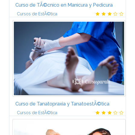
Curso de TÃ©cnico en Manicura y Pedicura
Cursos de EstÃ©tica
Con el temario del Curso TÃ©cnico en Manicura y
Pedicura aprenderÃ¡s las Ãºltimas tÃ©cnicas del
cuidado de los pies y las manos y la decoraciÃ³n de
sus uÃ±as, segÃºn las preferencias...
Curso de Tanatopraxia y TanatoestÃ©tica
Cursos de EstÃ©tica
Manual 1. Procesos y tÃ©cnicas de conservaciÃ³n o
embalsamamiento de cadÃ¡veres con productos