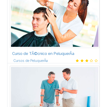
biocidas. ? CapÃ­tulo 1. AnatomÃ­a humana aplicada al
proceso de conservaciÃ³n y...
Curso de TÃ©cnico en PeluquerÃ­a
Cursos de PeluquerÃ­a
Â¿QuÃ© aprenderÃ¡s con el Curso TÃ©cnico en
PeluquerÃ­a?-El Curso de PeluquerÃ­a ha sido
elaborado por un equipo de prestigiosos
peluqueros que han aportado las tÃ©cnicas de...