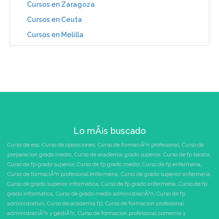
Cursos en Zaragoza
Cursos en Ceuta
Cursos en Melilla
Lo mÃ¡s buscado
Curso de eso
,
Curso de oposiciones
,
Curso de formaciÃ³n profesional
,
Curso de
preparacion grado medio
,
Curso de academia grado superior
,
Curso de fp basica
,
Curso de fp grado superior
,
Curso de fp grado medio
,
Curso de fp enfermeria
,
Curso de formaciÃ³n profesional enfermeria
,
Curso de grado superior enfermeria
,
Curso de grado superior informatica
,
Curso de fp grado enfermeria
,
Curso de fp
grado informatica
,
Curso de grado medio administraciÃ³n
,
Curso de fp
administrativo
,
Curso de academia fp
,
Curso de formacion profesional
administraciÃ³n y gestiÃ³n
,
Curso de formacion profesional comercio y