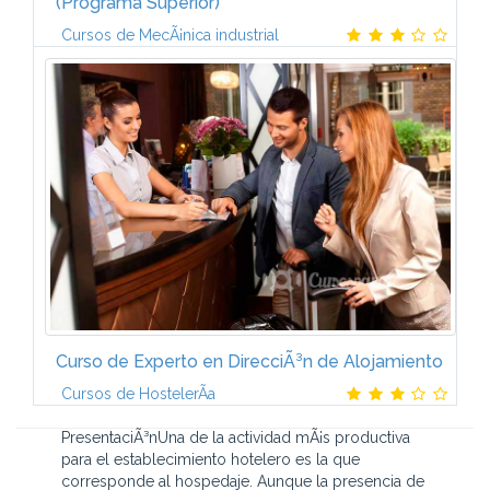
(Programa Superior)
Cursos de MecÃ¡nica industrial
El curso estÃ¡ formado por 3 mÃ³dulos:AUTÃMATAS
PROGRAMABLES I (6 ECTS)IntroducciÃ³n a la
automatizaciÃ³n. Elementos de un sistema
automatizado. Estructura del autÃ³mata...
Curso de Experto en DirecciÃ³n de Alojamiento
Cursos de HostelerÃ­a
PresentaciÃ³nUna de la actividad mÃ¡s productiva
para el establecimiento hotelero es la que
corresponde al hospedaje. Aunque la presencia de