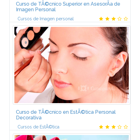
Curso de TÃ©cnico Superior en AsesorÃ­a de
Imagen Personal
Cursos de Imagen personal
Programa del Curso de TÃ©cnico Superior en
AsesorÃ­a de Imagen PersonalEl Curso a distancia de
CCC se distribuye en ocho MÃ³dulos
formativos:MÃ³dulo 1. AsesorÃ­a de belleza.
MÃ³dulo...
Curso de TÃ©cnico en EstÃ©tica Personal
Decorativa
Cursos de EstÃ©tica
Contenido temÃ¡tico-A lo largo del Curso de