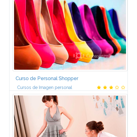
Esteticista a distancia vas a estudiar las tÃ©cnicas
mÃ¡s importantes en todas sus Ã¡reas de
conocimiento.El Curso de Esteticista...
Curso de Personal Shopper
Cursos de Imagen personal
A lo largo del temario del Curso de Personal
Shopper aprenderÃ¡s:1. El perfil de Personal
Shopping. Shopping Tour.2. AnÃ¡lisis del color.3.
Perfil del cliente.4. Estilo y moda.5...