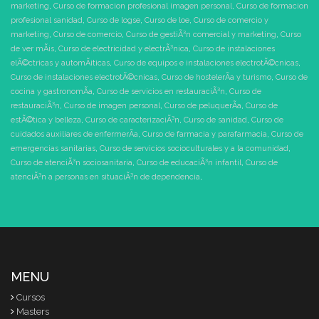
marketing
,
Curso de formacion profesional imagen personal
,
Curso de formacion
profesional sanidad
,
Curso de logse
,
Curso de loe
,
Curso de comercio y
marketing
,
Curso de comercio
,
Curso de gestiÃ³n comercial y marketing
,
Curso
de ver mÃ¡s
,
Curso de electricidad y electrÃ³nica
,
Curso de instalaciones
elÃ©ctricas y automÃ¡ticas
,
Curso de equipos e instalaciones electrotÃ©cnicas
,
Curso de instalaciones electrotÃ©cnicas
,
Curso de hostelerÃ­a y turismo
,
Curso de
cocina y gastronomÃ­a
,
Curso de servicios en restauraciÃ³n
,
Curso de
restauraciÃ³n
,
Curso de imagen personal
,
Curso de peluquerÃ­a
,
Curso de
estÃ©tica y belleza
,
Curso de caracterizaciÃ³n
,
Curso de sanidad
,
Curso de
cuidados auxiliares de enfermerÃ­a
,
Curso de farmacia y parafarmacia
,
Curso de
emergencias sanitarias
,
Curso de servicios socioculturales y a la comunidad
,
Curso de atenciÃ³n sociosanitaria
,
Curso de educaciÃ³n infantil
,
Curso de
atenciÃ³n a personas en situaciÃ³n de dependencia
,
MENU
Cursos
Masters