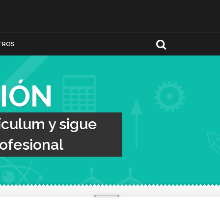
TROS
IÓN
ículum y sigue
ofesional