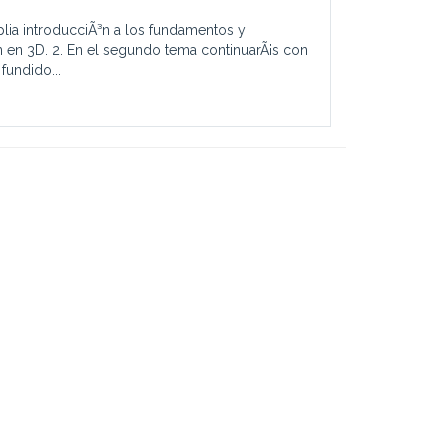
plia introducciÃ³n a los fundamentos y
n en 3D. 2. En el segundo tema continuarÃ¡s con
fundido...