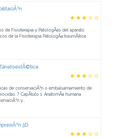
ilitaciÃ³n
s de Fisioterapia y PatologÃ­as del aparato
s de la Fisioterapia PatologÃ­a traumÃ¡tica
 TanatoestÃ©tica
nicas de conservaciÃ³n o embalsamamiento de
iocidas. ? CapÃ­tulo 1. AnatomÃ­a humana
rvaciÃ³n y...
mpresiÃ³n 3D