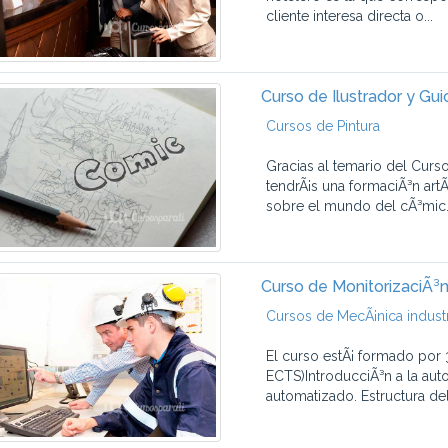
cliente interesa directa o...
Curso de Ilustrador y Gu
Cursos de Pintura
Gracias al temario del Curs
tendrÃ¡s una formaciÃ³n art
sobre el mundo del cÃ³mic. 
Curso de MonitorizaciÃ³
Cursos de MecÃ¡nica industr
El curso estÃ¡ formado po
ECTS)IntroducciÃ³n a la aut
automatizado. Estructura del