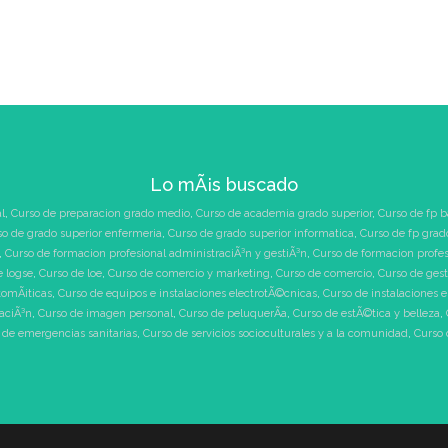
Lo mÃ¡s buscado
l
,
Curso de preparacion grado medio
,
Curso de academia grado superior
,
Curso de fp b
so de grado superior enfermeria
,
Curso de grado superior informatica
,
Curso de fp grad
,
Curso de formacion profesional administraciÃ³n y gestiÃ³n
,
Curso de formacion profe
e logse
,
Curso de loe
,
Curso de comercio y marketing
,
Curso de comercio
,
Curso de ges
tomÃ¡ticas
,
Curso de equipos e instalaciones electrotÃ©cnicas
,
Curso de instalaciones 
raciÃ³n
,
Curso de imagen personal
,
Curso de peluquerÃ­a
,
Curso de estÃ©tica y belleza
,
 de emergencias sanitarias
,
Curso de servicios socioculturales y a la comunidad
,
Curso 