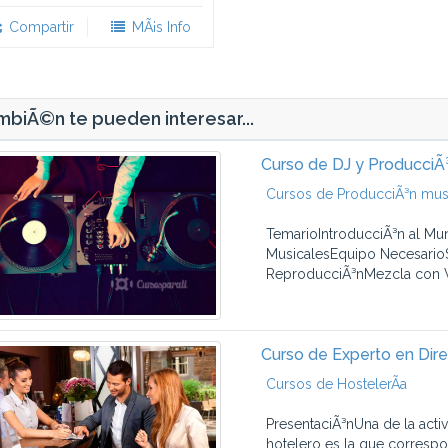
Compartir
MÃ¡s Info
biÃ©n te pueden interesar...
Curso de DJ y ProducciÃ
Cursos de ProducciÃ³n mus
TemarioIntroducciÃ³n al M
MusicalesEquipo NecesarioS
ReproducciÃ³nMezcla con V
Curso de Experto en Dir
Cursos de HostelerÃ­a
PresentaciÃ³nUna de la acti
hotelero es la que corresp