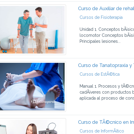
Curso de Auxiliar de rehab
Cursos de Fisioterapia
Unidad 1. Conceptos bÃ¡sico
locomotor Conceptos bÃ¡sico
Principales lesiones...
Curso de Tanatopraxia y
Cursos de EstÃ©tica
Manual 1. Procesos y tÃ©c
cadÃ¡veres con productos b
aplicada al proceso de conse
Curso de TÃ©cnico en I
Cursos de InformÃ¡tico