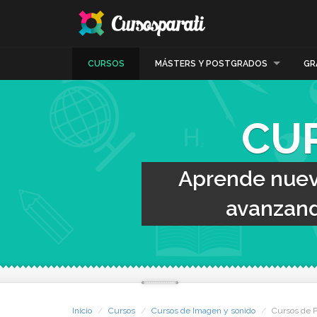
CURSOS
MÁSTERS Y POSTGRADOS
GR
CU
Aprende nueva
avanzand
Inicio
Cursos
Cursos de Imagen y sonido
Cursos de P