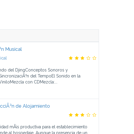
³n Musical
ical
undo del DjingConceptos Sonoros y
incronizaciÃ³n del TempoEl Sonido en la
iniloMezcla con CDMezcla:...
ecciÃ³n de Alojamiento
vidad mÃ¡s productiva para el establecimiento
onde al hospedaje. Aunque la presencia de un