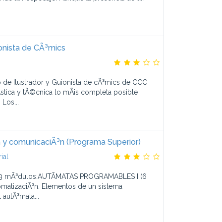
ionista de CÃ³mics
o de Ilustrador y Guionista de cÃ³mics de CCC
Ã­stica y tÃ©cnica lo mÃ¡s completa posible
Los...
n y comunicaciÃ³n (Programa Superior)
ial
r 3 mÃ³dulos:AUTÃMATAS PROGRAMABLES I (6
omatizaciÃ³n. Elementos de un sistema
 autÃ³mata...