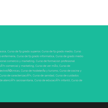
asica
,
Curso de fp grado superior
,
Curso de fp grado medio
,
Curso
o enfermeria
,
Curso de fp grado informatica
,
Curso de grado medio
sional comercio y marketing
,
Curso de formacion profesional
tiÃ³n comercial y marketing
,
Curso de ver mÃ¡s
,
Curso de
electrotÃ©cnicas
,
Curso de hostelerÃ­a y turismo
,
Curso de cocina y
Curso de caracterizaciÃ³n
,
Curso de sanidad
,
Curso de cuidados
de atenciÃ³n sociosanitaria
,
Curso de educaciÃ³n infantil
,
Curso de