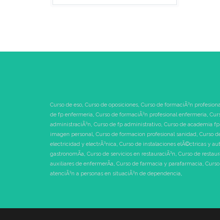
Curso de eso
,
Curso de oposiciones
,
Curso de formaciÃ³n profesiona
de fp enfermeria
,
Curso de formaciÃ³n profesional enfermeria
,
Cur
administraciÃ³n
,
Curso de fp administrativo
,
Curso de academia fp
imagen personal
,
Curso de formacion profesional sanidad
,
Curso d
electricidad y electrÃ³nica
,
Curso de instalaciones elÃ©ctricas y au
gastronomÃ­a
,
Curso de servicios en restauraciÃ³n
,
Curso de restau
auxiliares de enfermerÃ­a
,
Curso de farmacia y parafarmacia
,
Curso
atenciÃ³n a personas en situaciÃ³n de dependencia
,