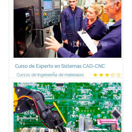
automatismo. CaptaciÃ³n de datos. ComunicaciÃ³n
hombre-automatismo. Contactores. Sistemas de...
Curso de Experto en Sistemas CAD-CNC
Cursos de IngenierÃ­a de materiales
El programa de Experto en Sistemas CAD-CNC estÃ¡
formado por 6 mÃ³dulos:MECÃNICA (6
ECTS)Conocimientos previos de trigonometrÃ­a.
Fuerzas. CÃ¡lculo vectorial. Momentos. Centros de...