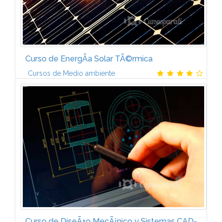
Curso de EnergÃ­a Solar TÃ©rmica
Cursos de Medio ambiente
1. ENERGÃA SOLARFundamentos bÃ¡sicos. Aspectos
energÃ©ticos directos. ParÃ¡metros de la posiciÃ³n
Sol-Tierra. Â¿CÃ³mo aprovechar la energÃ­a solar?.2.
EL COLECTOR SOLAR:...
Curso de DiseÃ±o MecÃ¡nico y Sistemas CAD-