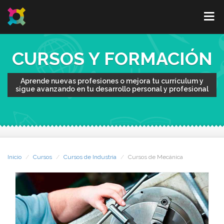
CURSOS Y FORMACIÓN
Aprende nuevas profesiones o mejora tu currículum y
sigue avanzando en tu desarrollo personal y profesional
Inicio
Cursos
Cursos de Industria
Cursos de Mecánica