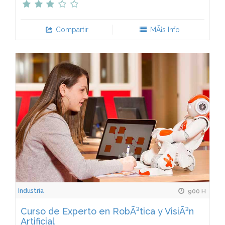
Compartir
MÃ¡s Info
Industria
900 H
Curso de Experto en RobÃ³tica y VisiÃ³n
Artificial