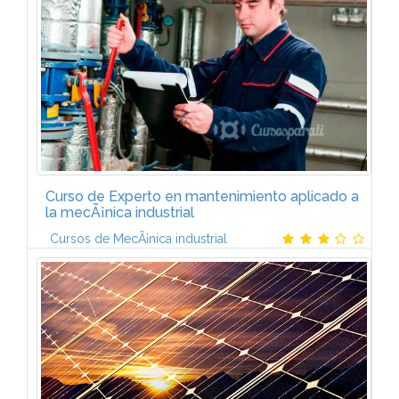
Curso de Experto en mantenimiento aplicado a
la mecÃ¡nica industrial
Cursos de MecÃ¡nica industrial
El programa de Experto en Mantenimiento MecÃ¡nico
estÃ¡ formado por 6 mÃ³dulos:1. INSTALACIONES
ELÃCTRICASConceptos bÃ¡sicos. Circuitos
elÃ©ctricos. Corriente alterna. Sistemas...