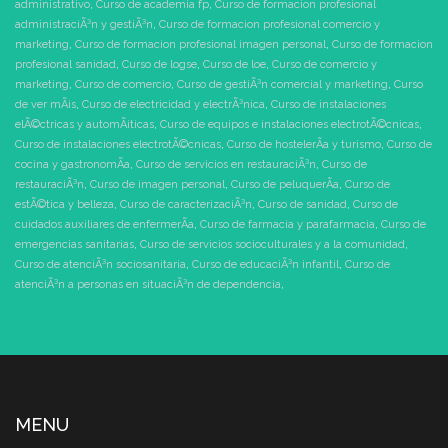
administrativo
,
Curso de academia fp
,
Curso de formacion profesional
administraciÃ³n y gestiÃ³n
,
Curso de formacion profesional comercio y
marketing
,
Curso de formacion profesional imagen personal
,
Curso de formacion
profesional sanidad
,
Curso de logse
,
Curso de loe
,
Curso de comercio y
marketing
,
Curso de comercio
,
Curso de gestiÃ³n comercial y marketing
,
Curso
de ver mÃ¡s
,
Curso de electricidad y electrÃ³nica
,
Curso de instalaciones
elÃ©ctricas y automÃ¡ticas
,
Curso de equipos e instalaciones electrotÃ©cnicas
,
Curso de instalaciones electrotÃ©cnicas
,
Curso de hostelerÃ­a y turismo
,
Curso de
cocina y gastronomÃ­a
,
Curso de servicios en restauraciÃ³n
,
Curso de
restauraciÃ³n
,
Curso de imagen personal
,
Curso de peluquerÃ­a
,
Curso de
estÃ©tica y belleza
,
Curso de caracterizaciÃ³n
,
Curso de sanidad
,
Curso de
cuidados auxiliares de enfermerÃ­a
,
Curso de farmacia y parafarmacia
,
Curso de
emergencias sanitarias
,
Curso de servicios socioculturales y a la comunidad
,
Curso de atenciÃ³n sociosanitaria
,
Curso de educaciÃ³n infantil
,
Curso de
atenciÃ³n a personas en situaciÃ³n de dependencia
,
MENU