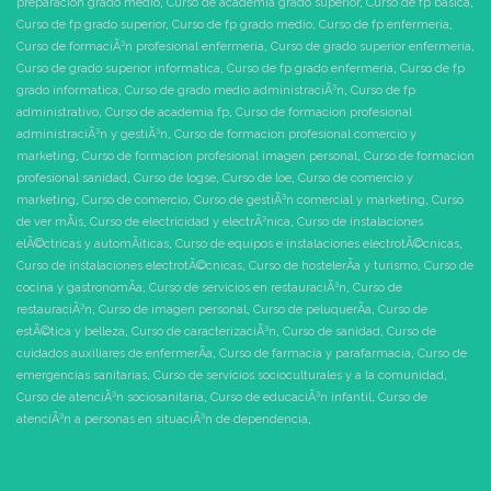
preparacion grado medio
,
Curso de academia grado superior
,
Curso de fp basica
,
Curso de fp grado superior
,
Curso de fp grado medio
,
Curso de fp enfermeria
,
Curso de formaciÃ³n profesional enfermeria
,
Curso de grado superior enfermeria
,
Curso de grado superior informatica
,
Curso de fp grado enfermeria
,
Curso de fp
grado informatica
,
Curso de grado medio administraciÃ³n
,
Curso de fp
administrativo
,
Curso de academia fp
,
Curso de formacion profesional
administraciÃ³n y gestiÃ³n
,
Curso de formacion profesional comercio y
marketing
,
Curso de formacion profesional imagen personal
,
Curso de formacion
profesional sanidad
,
Curso de logse
,
Curso de loe
,
Curso de comercio y
marketing
,
Curso de comercio
,
Curso de gestiÃ³n comercial y marketing
,
Curso
de ver mÃ¡s
,
Curso de electricidad y electrÃ³nica
,
Curso de instalaciones
elÃ©ctricas y automÃ¡ticas
,
Curso de equipos e instalaciones electrotÃ©cnicas
,
Curso de instalaciones electrotÃ©cnicas
,
Curso de hostelerÃ­a y turismo
,
Curso de
cocina y gastronomÃ­a
,
Curso de servicios en restauraciÃ³n
,
Curso de
restauraciÃ³n
,
Curso de imagen personal
,
Curso de peluquerÃ­a
,
Curso de
estÃ©tica y belleza
,
Curso de caracterizaciÃ³n
,
Curso de sanidad
,
Curso de
cuidados auxiliares de enfermerÃ­a
,
Curso de farmacia y parafarmacia
,
Curso de
emergencias sanitarias
,
Curso de servicios socioculturales y a la comunidad
,
Curso de atenciÃ³n sociosanitaria
,
Curso de educaciÃ³n infantil
,
Curso de
atenciÃ³n a personas en situaciÃ³n de dependencia
,