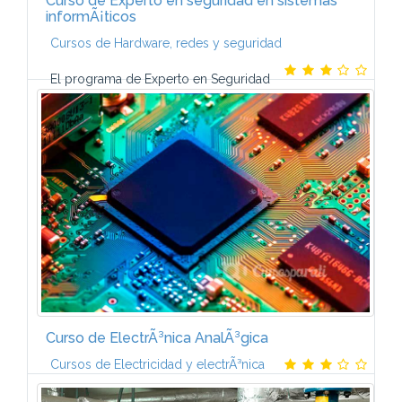
Curso de Experto en seguridad en sistemas
informÃ¡ticos
Cursos de Hardware, redes y seguridad
El programa de Experto en Seguridad
en Sistemas InformÃ¡ticos estÃ¡ formado por seis
mÃ³dulos:ADMINISTRACIÃN Y SEGURIDAD EN
ENTORNOS WINDOWS (6 ECTS)Redes y servidores
en entorno...
Curso de ElectrÃ³nica AnalÃ³gica
Cursos de Electricidad y electrÃ³nica
1. CONCEPTOS BÃSICOS DE ELECTRICIDADLa