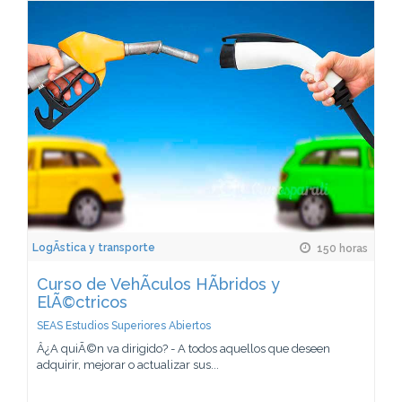
LogÃ­stica y transporte
150 horas
Curso de VehÃ­culos HÃ­bridos y
ElÃ©ctricos
SEAS Estudios Superiores Abiertos
Â¿A quiÃ©n va dirigido? - A todos aquellos que deseen
adquirir, mejorar o actualizar sus...