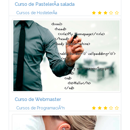
Curso de PastelerÃ­a salada
Cursos de HostelerÃ­a
IntroducciÃ³nEl origen de la pastelerÃ­a, tal como la
conocemos hoy dÃ­a, estÃ¡ en los obloiers, o
productores de obleas de la Edad Media, que fueron
los primeros pasteleros como...
Curso de Webmaster
Cursos de ProgramaciÃ³n
La funciÃ³n del Webmaster consiste en una
diversidad de labores entre las que se destacan: la