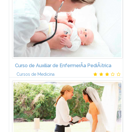
administraciÃ³n del site, diseÃ±o web y
mantenimiento de las pÃ¡ginas web, programar...
Curso de Auxiliar de EnfermerÃ­a PediÃ¡trica
Cursos de Medicina
A lo largo de Curso de Auxiliar de EnfermerÃ­a
PediÃ¡trica de CCC aprenderÃ¡s:* ConocerÃ¡s las
enfermedades infecciosas mÃ¡s habituales en los
niÃ±os y los cuidados que requieren.*...