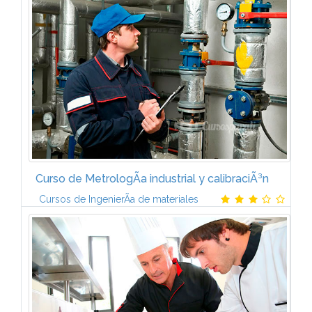
energÃ­a y sus transformaciones. Principios bÃ¡sicos
de electricidad. Materias conductoras y aislantes.2.
CIRCUITO ELÃCTRICOTeorÃ­a...
Curso de MetrologÃ­a industrial y calibraciÃ³n
Cursos de IngenierÃ­a de materiales
CALIDAD DE LAS MEDIDAS EN LA
INDUSTRIADISPOSITIVOS DE MEDIDAREALIZACIÃN
DE MEDIDAS (METROTECNIA)EL PROCESO DE
CALIBRACIÃNCRITERIOS DE ACEPTACIÃN DE LOS
EQUIPOSCÃLCULO DE LA...