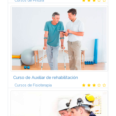
Cursos de Pintura
Gracias al temario del Curso de Ilustrador y Guionista
de cómics de CCC tendrás una formación artística y
técnica lo más completa posible sobre el mundo
del cómic. Los...
Curso de Auxiliar de rehabilitación
Cursos de Fisioterapia
Unidad 1. Conceptos básicos de Fisioterapia y
Patologías del aparato locomotor Conceptos
básicos de la Fisioterapia Patología traumática
Principales lesiones...