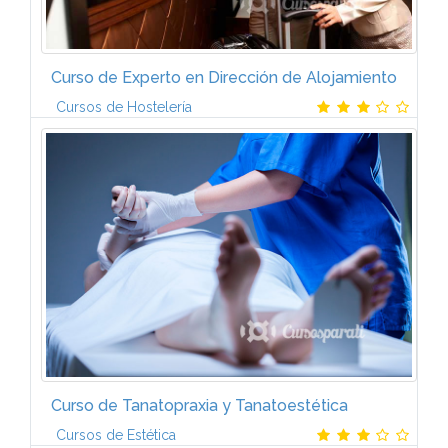
Curso de Experto en Dirección de Alojamiento
Cursos de Hostelería
PresentaciónUna de la actividad más productiva para
el establecimiento hotelero es la que corresponde al
hospedaje. Aunque la presencia de un cliente
interesa directa o...
Curso de Tanatopraxia y Tanatoestética
Cursos de Estética