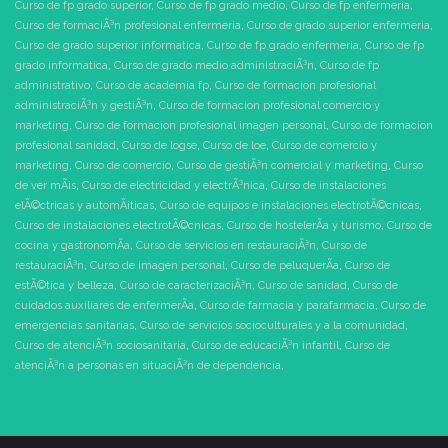
Curso de fp grado superior
,
Curso de fp grado medio
,
Curso de fp enfermeria
,
Curso de formaciÃ³n profesional enfermeria
,
Curso de grado superior enfermeria
,
Curso de grado superior informatica
,
Curso de fp grado enfermeria
,
Curso de fp
grado informatica
,
Curso de grado medio administraciÃ³n
,
Curso de fp
administrativo
,
Curso de academia fp
,
Curso de formacion profesional
administraciÃ³n y gestiÃ³n
,
Curso de formacion profesional comercio y
marketing
,
Curso de formacion profesional imagen personal
,
Curso de formacion
profesional sanidad
,
Curso de logse
,
Curso de loe
,
Curso de comercio y
marketing
,
Curso de comercio
,
Curso de gestiÃ³n comercial y marketing
,
Curso
de ver mÃ¡s
,
Curso de electricidad y electrÃ³nica
,
Curso de instalaciones
elÃ©ctricas y automÃ¡ticas
,
Curso de equipos e instalaciones electrotÃ©cnicas
,
Curso de instalaciones electrotÃ©cnicas
,
Curso de hostelerÃ­a y turismo
,
Curso de
cocina y gastronomÃ­a
,
Curso de servicios en restauraciÃ³n
,
Curso de
restauraciÃ³n
,
Curso de imagen personal
,
Curso de peluquerÃ­a
,
Curso de
estÃ©tica y belleza
,
Curso de caracterizaciÃ³n
,
Curso de sanidad
,
Curso de
cuidados auxiliares de enfermerÃ­a
,
Curso de farmacia y parafarmacia
,
Curso de
emergencias sanitarias
,
Curso de servicios socioculturales y a la comunidad
,
Curso de atenciÃ³n sociosanitaria
,
Curso de educaciÃ³n infantil
,
Curso de
atenciÃ³n a personas en situaciÃ³n de dependencia
,