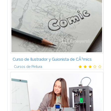
PROGRAMABLES I (6 ECTS)IntroducciÃ³n a la
automatizaciÃ³n. Elementos de un sistema
automatizado. Estructura del autÃ³mata...
Curso de Ilustrador y Guionista de CÃ³mics
Cursos de Pintura
Gracias al temario del Curso de Ilustrador y Guionista
de cÃ³mics de CCC tendrÃ¡s una formaciÃ³n artÃ­stica
y tÃ©cnica lo mÃ¡s completa posible sobre el
mundo del cÃ³mic. Los...