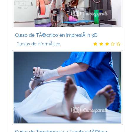
Curso de TÃ©cnico en ImpresiÃ³n 3D
Cursos de InformÃ¡tico
1. El primer tema es una amplia introducciÃ³n a los
fundamentos y tecnologÃ­a de la impresiÃ³n en 3D. 2.
En el segundo tema continuarÃ¡s con las impresoras
de filamento fundido...
Curso de Tanatopraxia y TanatoestÃ©tica