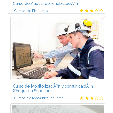
Curso de Auxiliar de rehabilitaciÃ³n
Cursos de Fisioterapia
Unidad 1. Conceptos bÃ¡sicos de Fisioterapia y
PatologÃ­as del aparato locomotor Conceptos
bÃ¡sicos de la Fisioterapia PatologÃ­a traumÃ¡tica
Principales lesiones...
Curso de MonitorizaciÃ³n y comunicaciÃ³n
(Programa Superior)
Cursos de MecÃ¡nica industrial
El curso estÃ¡ formado por 3 mÃ³dulos:AUTÃMATAS