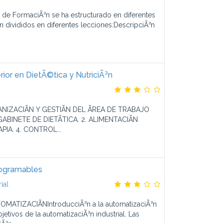
 de FormaciÃ³n se ha estructurado en diferentes
n divididos en diferentes lecciones:DescripciÃ³n
ior en DietÃ©tica y NutriciÃ³n
ANIZACIÃN Y GESTIÃN DEL ÃREA DE TRABAJO
BINETE DE DIETÃTICA. 2. ALIMENTACIÃN
PIA. 4. CONTROL...
ogramables
ial
MATIZACIÃNIntroducciÃ³n a la automatizaciÃ³n
jetivos de la automatizaciÃ³n industrial. Las