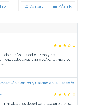
Info
Compartir
MÃ¡s Info
incipios bÃ¡sicos del ciclismo y del
rramientas adecuadas para diseÃ±ar las mejores
ar...
ficaciÃ³n, Control y Calidad en la GestiÃ³n
va
igir instalaciones deportivas o cualquiera de sus