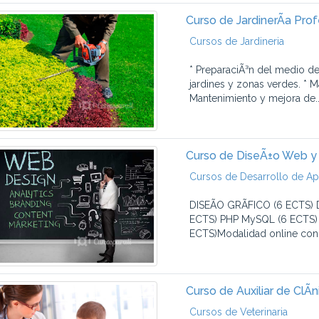
Curso de JardinerÃ­a Prof
Cursos de Jardineria
* PreparaciÃ³n del medio de 
jardines y zonas verdes. * 
Mantenimiento y mejora de..
Curso de DiseÃ±o Web y 
Cursos de Desarrollo de A
DISEÃO GRÃFICO (6 ECTS
ECTS) PHP MySQL (6 ECTS
ECTS)Modalidad online con:-
Curso de Auxiliar de ClÃ­n
Cursos de Veterinaria