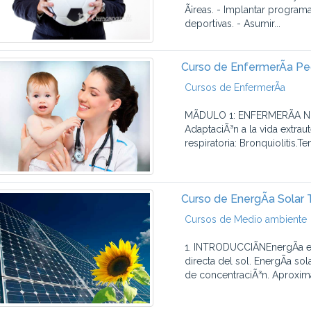
Ã¡reas. - Implantar program
deportivas. - Asumir...
Curso de EnfermerÃ­a Ped
Cursos de EnfermerÃ­a
MÃDULO 1: ENFERMERÃA NE
AdaptaciÃ³n a la vida extrau
respiratoria: Bronquiolitis.T
Curso de EnergÃ­a Solar
Cursos de Medio ambiente
1. INTRODUCCIÃNEnergÃ­a eÃ³
directa del sol. EnergÃ­a sol
de concentraciÃ³n. Aproxima