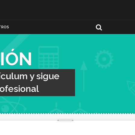
TROS
IÓN
ículum y sigue
ofesional