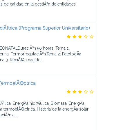
as de calidad en la gestiÃ³n de entidades
iÃ¡trica (Programa Superior Universitario)
ONATALDuraciÃ³n 50 horas. Tema 1:
terina. TermorregulaciÃ³n.Tema 2: PatologÃ­a
ema 3: ReciÃ©n nacido...
 TermoelÃ©ctrica
lica. EnergÃ­a hidrÃ¡ulica. Biomasa. EnergÃ­a
ar termoelÃ©ctrica. Historia de la energÃ­a solar
ciÃ³n a...