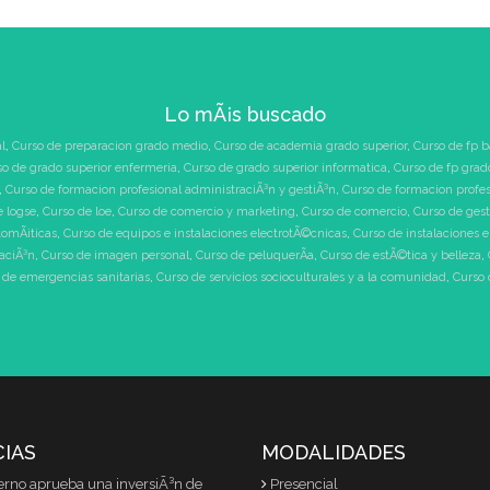
Lo mÃ¡s buscado
l
,
Curso de preparacion grado medio
,
Curso de academia grado superior
,
Curso de fp b
so de grado superior enfermeria
,
Curso de grado superior informatica
,
Curso de fp grad
,
Curso de formacion profesional administraciÃ³n y gestiÃ³n
,
Curso de formacion profe
e logse
,
Curso de loe
,
Curso de comercio y marketing
,
Curso de comercio
,
Curso de ges
tomÃ¡ticas
,
Curso de equipos e instalaciones electrotÃ©cnicas
,
Curso de instalaciones 
raciÃ³n
,
Curso de imagen personal
,
Curso de peluquerÃ­a
,
Curso de estÃ©tica y belleza
,
 de emergencias sanitarias
,
Curso de servicios socioculturales y a la comunidad
,
Curso 
CIAS
MODALIDADES
erno aprueba una inversiÃ³n de
Presencial