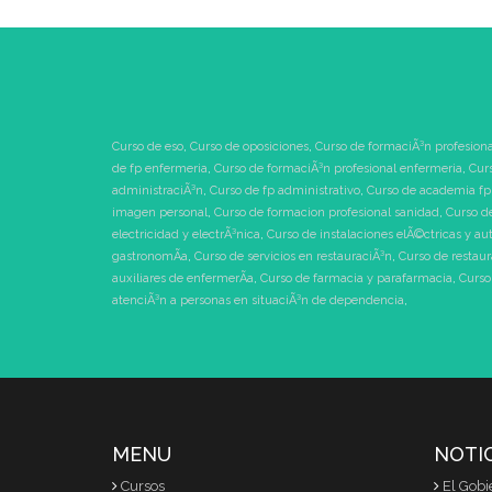
Curso de eso
,
Curso de oposiciones
,
Curso de formaciÃ³n profesiona
de fp enfermeria
,
Curso de formaciÃ³n profesional enfermeria
,
Cur
administraciÃ³n
,
Curso de fp administrativo
,
Curso de academia fp
imagen personal
,
Curso de formacion profesional sanidad
,
Curso d
electricidad y electrÃ³nica
,
Curso de instalaciones elÃ©ctricas y au
gastronomÃ­a
,
Curso de servicios en restauraciÃ³n
,
Curso de restau
auxiliares de enfermerÃ­a
,
Curso de farmacia y parafarmacia
,
Curso
atenciÃ³n a personas en situaciÃ³n de dependencia
,
MENU
NOTI
Cursos
El Gobi