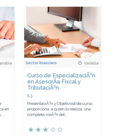
Sector financiero
ariable
Variable
Curso de EspecializaciÃ³n
en AsesorÃ­a Fiscal y
TributaciÃ³n
IL3
e
PresentaciÃ³n y ObjetivosEste curso
ca en
proporciona, a quien lo realiza, una
..
completa visiÃ³n del...