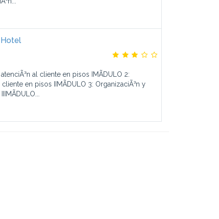
Ã³n...
 Hotel
atenciÃ³n al cliente en pisos IMÃDULO 2:
 cliente en pisos IIMÃDULO 3: OrganizaciÃ³n y
 IIIMÃDULO...