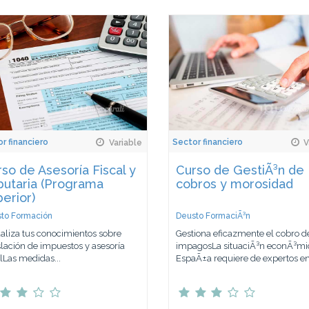
r financiero
Sector financiero
Variable
V
so de Asesoría Fiscal y
Curso de GestiÃ³n de
butaria (Programa
cobros y morosidad
erior)
to Formación
Deusto FormaciÃ³n
aliza tus conocimientos sobre
Gestiona eficazmente el cobro d
slación de impuestos y asesoría
impagosLa situaciÃ³n econÃ³mi
alLas medidas...
EspaÃ±a requiere de expertos en.