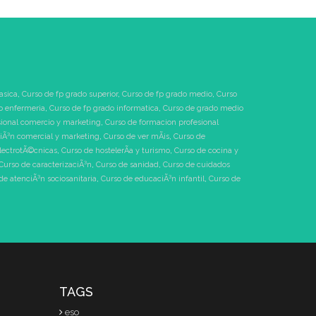
asica
,
Curso de fp grado superior
,
Curso de fp grado medio
,
Curso
o enfermeria
,
Curso de fp grado informatica
,
Curso de grado medio
sional comercio y marketing
,
Curso de formacion profesional
tiÃ³n comercial y marketing
,
Curso de ver mÃ¡s
,
Curso de
electrotÃ©cnicas
,
Curso de hostelerÃ­a y turismo
,
Curso de cocina y
Curso de caracterizaciÃ³n
,
Curso de sanidad
,
Curso de cuidados
de atenciÃ³n sociosanitaria
,
Curso de educaciÃ³n infantil
,
Curso de
TAGS
eso