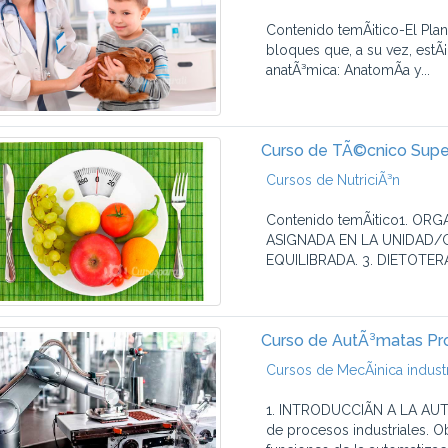
Contenido temÃ¡tico-El Plan
bloques que, a su vez, estÃ¡
anatÃ³mica: AnatomÃ­a y...
Curso de TÃ©cnico Super
Cursos de NutriciÃ³n
Contenido temÃ¡tico1. ORG
ASIGNADA EN LA UNIDAD/GA
EQUILIBRADA. 3. DIETOTERA
Curso de AutÃ³matas Pr
Cursos de MecÃ¡nica industr
1. INTRODUCCIÃN A LA AUTO
de procesos industriales. Ob