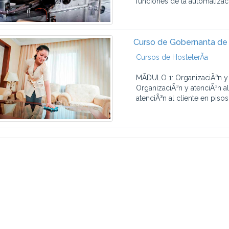
funciones de la automatizaci
Curso de Gobernanta de
Cursos de HostelerÃ­a
MÃDULO 1: OrganizaciÃ³n y 
OrganizaciÃ³n y atenciÃ³n al
atenciÃ³n al cliente en pisos