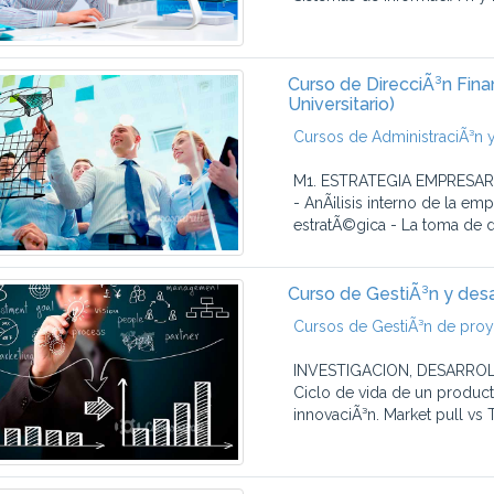
Curso de DirecciÃ³n Fina
Universitario)
Cursos de AdministraciÃ³n y
M1. ESTRATEGIA EMPRESARIAL
- AnÃ¡lisis interno de la emp
estratÃ©gica - La toma de d
Curso de GestiÃ³n y desa
Cursos de GestiÃ³n de pro
INVESTIGACION, DESARROLL
Ciclo de vida de un product
innovaciÃ³n. Market pull vs 