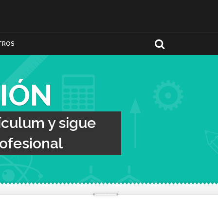
TROS
IÓN
ículum y sigue
ofesional