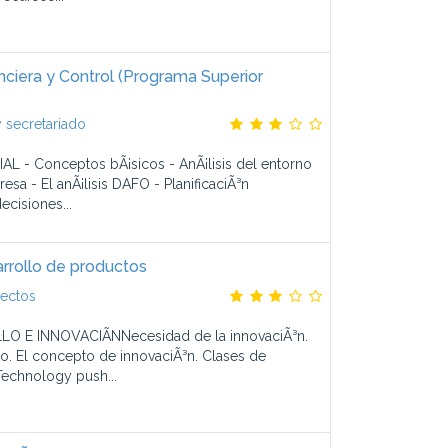
nciera y Control (Programa Superior
 secretariado
 - Conceptos bÃ¡sicos - AnÃ¡lisis del entorno
resa - El anÃ¡lisis DAFO - PlanificaciÃ³n
ecisiones...
rrollo de productos
yectos
O E INNOVACIÃNNecesidad de la innovaciÃ³n.
o. El concepto de innovaciÃ³n. Clases de
Technology push...