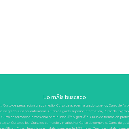
Lo mÃ¡s buscado
l
,
Curso de preparacion grado medio
,
Curso de academia grado superior
,
Curso de fp b
so de grado superior enfermeria
,
Curso de grado superior informatica
,
Curso de fp grad
,
Curso de formacion profesional administraciÃ³n y gestiÃ³n
,
Curso de formacion profe
e logse
,
Curso de loe
,
Curso de comercio y marketing
,
Curso de comercio
,
Curso de ges
tomÃ¡ticas
,
Curso de equipos e instalaciones electrotÃ©cnicas
,
Curso de instalaciones 