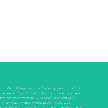
asica
,
Curso de fp grado superior
,
Curso de fp grado medio
,
Curso
o enfermeria
,
Curso de fp grado informatica
,
Curso de grado medio
sional comercio y marketing
,
Curso de formacion profesional
tiÃ³n comercial y marketing
,
Curso de ver mÃ¡s
,
Curso de
electrotÃ©cnicas
,
Curso de hostelerÃ­a y turismo
,
Curso de cocina y