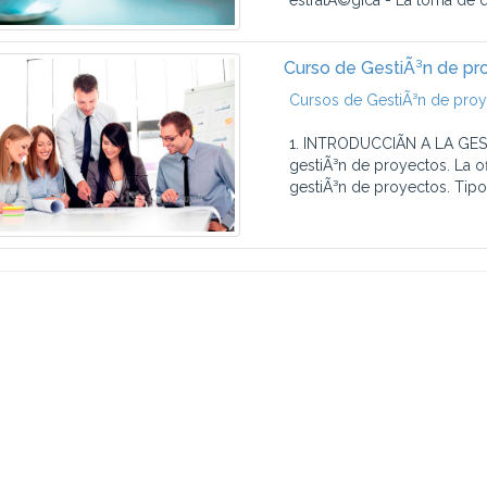
estratÃ©gica - La toma de d
Curso de GestiÃ³n de pr
Cursos de GestiÃ³n de pro
1. INTRODUCCIÃN A LA GE
gestiÃ³n de proyectos. La o
gestiÃ³n de proyectos. Tipos