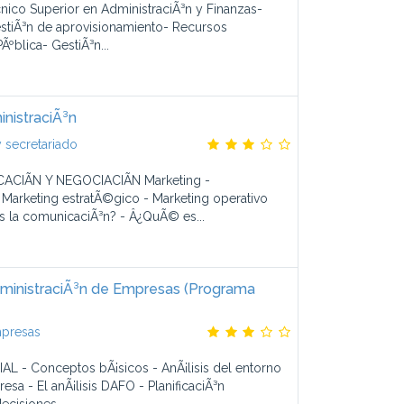
ico Superior en AdministraciÃ³n y Finanzas-
estiÃ³n de aprovisionamiento- Recursos
ºblica- GestiÃ³n...
nistraciÃ³n
 secretariado
CIÃN Y NEGOCIACIÃN Marketing -
- Marketing estratÃ©gico - Marketing operativo
 la comunicaciÃ³n? - Â¿QuÃ© es...
dministraciÃ³n de Empresas (Programa
mpresas
 - Conceptos bÃ¡sicos - AnÃ¡lisis del entorno
resa - El anÃ¡lisis DAFO - PlanificaciÃ³n