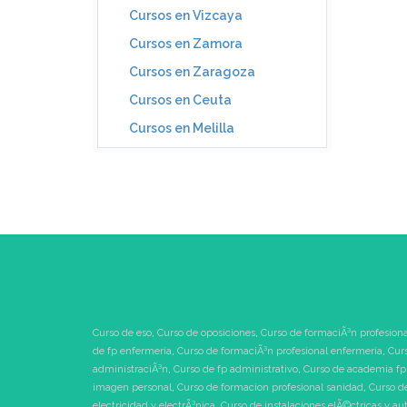
Cursos en Vizcaya
Cursos en Zamora
Cursos en Zaragoza
Cursos en Ceuta
Cursos en Melilla
Curso de eso
,
Curso de oposiciones
,
Curso de formaciÃ³n profesiona
de fp enfermeria
,
Curso de formaciÃ³n profesional enfermeria
,
Cur
administraciÃ³n
,
Curso de fp administrativo
,
Curso de academia fp
imagen personal
,
Curso de formacion profesional sanidad
,
Curso d
electricidad y electrÃ³nica
,
Curso de instalaciones elÃ©ctricas y au