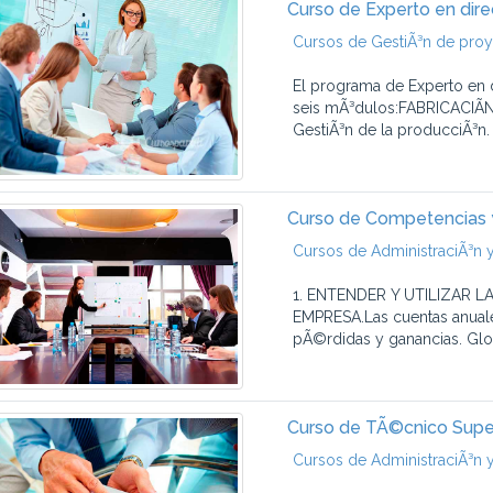
Curso de Experto en dir
Cursos de GestiÃ³n de pro
El programa de Experto en 
seis mÃ³dulos:FABRICACIÃN
GestiÃ³n de la producciÃ³n.
Curso de Competencias y 
Cursos de AdministraciÃ³n y
1. ENTENDER Y UTILIZAR L
EMPRESA.Las cuentas anuale
pÃ©rdidas y ganancias. Glos
Curso de TÃ©cnico Super
Cursos de AdministraciÃ³n y