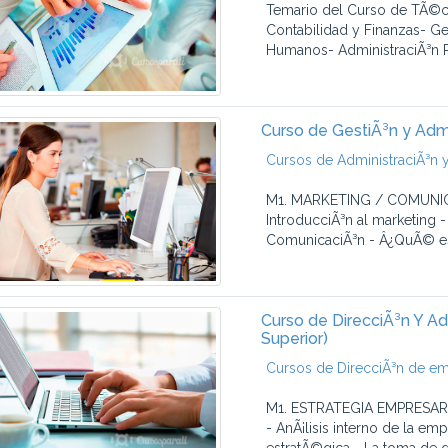
Temario del Curso de TÃ©cn
Contabilidad y Finanzas- G
Humanos- AdministraciÃ³n PÃ
Curso de GestiÃ³n y Admi
Cursos de AdministraciÃ³n y
M1. MARKETING / COMUNICA
IntroducciÃ³n al marketing 
ComunicaciÃ³n - Â¿QuÃ© es
Curso de DirecciÃ³n Y A
Superior)
Cursos de DirecciÃ³n de e
M1. ESTRATEGIA EMPRESARIAL
- AnÃ¡lisis interno de la emp