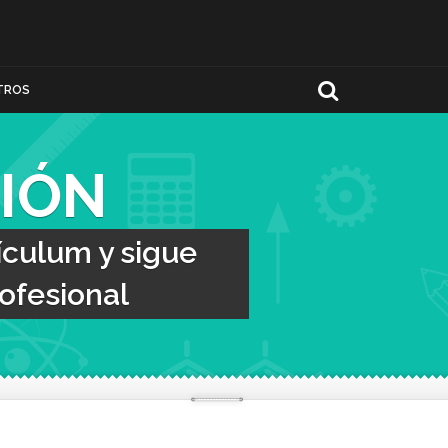
TROS
IÓN
ículum y sigue
ofesional