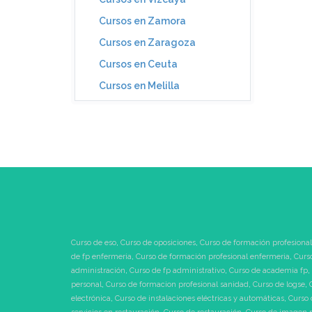
Cursos en Zamora
Cursos en Zaragoza
Cursos en Ceuta
Cursos en Melilla
Curso de eso
,
Curso de oposiciones
,
Curso de formación profesional
de fp enfermeria
,
Curso de formación profesional enfermeria
,
Curs
administración
,
Curso de fp administrativo
,
Curso de academia fp
,
personal
,
Curso de formacion profesional sanidad
,
Curso de logse
,
electrónica
,
Curso de instalaciones eléctricas y automáticas
,
Curso 