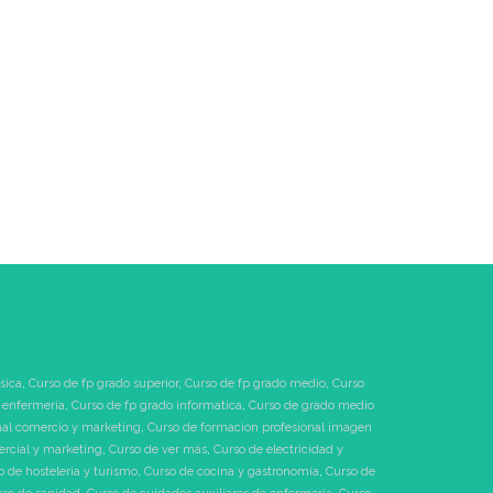
sica
,
Curso de fp grado superior
,
Curso de fp grado medio
,
Curso
 enfermeria
,
Curso de fp grado informatica
,
Curso de grado medio
nal comercio y marketing
,
Curso de formacion profesional imagen
ercial y marketing
,
Curso de ver más
,
Curso de electricidad y
o de hostelería y turismo
,
Curso de cocina y gastronomía
,
Curso de