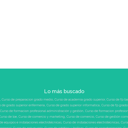
Lo más buscado
,
Curso de preparacion grado medio
,
Curso de academia grado superior
,
Curso de fp ba
o de grado superior enfermeria
,
Curso de grado superior informatica
,
Curso de fp grado
Curso de formacion profesional administración y gestión
,
Curso de formacion profesio
Curso de loe
,
Curso de comercio y marketing
,
Curso de comercio
,
Curso de gestión com
de equipos e instalaciones electrotécnicas
,
Curso de instalaciones electrotécnicas
,
Curs