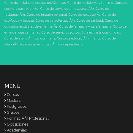
Curso de instalaciones electrotÃ©cnicas
,
Curso de hostelerÃ­a y turismo
,
Curso de
cocina y gastronomÃ­a
,
Curso de servicios en restauraciÃ³n
,
Curso de
restauraciÃ³n
,
Curso de imagen personal
,
Curso de peluquerÃ­a
,
Curso de
estÃ©tica y belleza
,
Curso de caracterizaciÃ³n
,
Curso de sanidad
,
Curso de
cuidados auxiliares de enfermerÃ­a
,
Curso de farmacia y parafarmacia
,
Curso de
emergencias sanitarias
,
Curso de servicios socioculturales y a la comunidad
,
Curso de atenciÃ³n sociosanitaria
,
Curso de educaciÃ³n infantil
,
Curso de
atenciÃ³n a personas en situaciÃ³n de dependencia
,
MENU
Cursos
Masters
Postgrados
Grados
FormaciÃ³n Profesional
Oposiciones
Academias