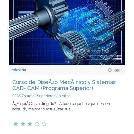
Industria
450h
Curso de DiseÃ±o MecÃ¡nico y Sistemas
CAD- CAM (Programa Superior)
SEAS Estudios Superiores Abiertos
Â¿A quiÃ©n va dirigido? - A todos aquellos que deseen
adquirir, mejorar o actualizar sus...