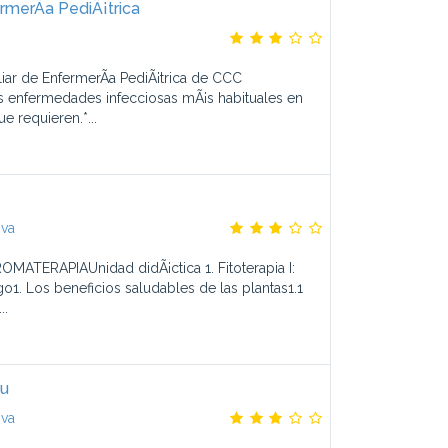
rmerÃ­a PediÃ¡trica
liar de EnfermerÃ­a PediÃ¡trica de CCC
s enfermedades infecciosas mÃ¡s habituales en
e requieren.*...
iva
ATERAPIAUnidad didÃ¡ctica 1. Fitoterapia I:
go1. Los beneficios saludables de las plantas1.1
..
su
iva