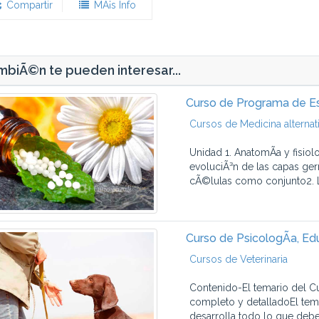
Compartir
MÃ¡s Info
biÃ©n te pueden interesar...
Curso de Programa de E
Cursos de Medicina alternat
Unidad 1. AnatomÃ­a y fisiolo
evoluciÃ³n de las capas ger
cÃ©lulas como conjunto2. L
Curso de PsicologÃ­a, Ed
Cursos de Veterinaria
Contenido-El temario del C
completo y detalladoEl tem
desarrolla todo lo que debe