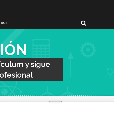
TROS
IÓN
ículum y sigue
ofesional