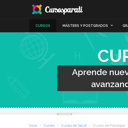
CURSOS
MÁSTERS Y POSTGRADOS
GR
CU
Aprende nueva
avanzand
Inicio
Cursos
Cursos de Salud
Cursos de Psicología