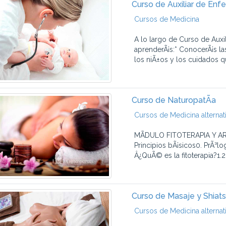
Curso de Auxiliar de Enfe
Cursos de Medicina
A lo largo de Curso de Auxi
aprenderÃ¡s:* ConocerÃ¡s la
los niÃ±os y los cuidados qu
Curso de NaturopatÃ­a
Cursos de Medicina alternat
MÃDULO FITOTERAPIA Y AROM
Principios bÃ¡sicos0. PrÃ³lo
Â¿QuÃ© es la fitoterapia?1.2.
Curso de Masaje y Shiat
Cursos de Medicina alternat