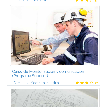
Cursos de Hostelería
PresentaciónUna de la actividad más productiva para
el establecimiento hotelero es la que corresponde al
hospedaje. Aunque la presencia de un cliente
interesa directa o...
Curso de Monitorización y comunicación
(Programa Superior)
Cursos de Mecánica industrial
El curso está formado por 3 módulos:AUTÓMATAS
PROGRAMABLES I (6 ECTS)Introducción a la
automatización. Elementos de un sistema
automatizado. Estructura del autómata...