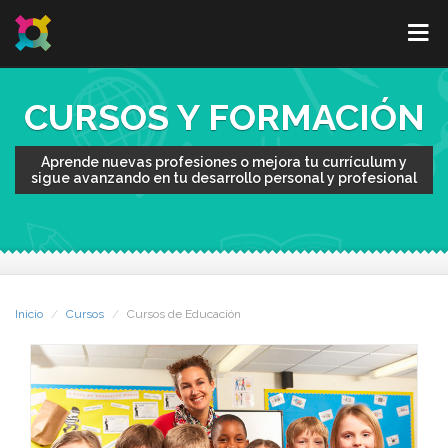
CURSOS Y FORMACIÓN
Aprende nuevas profesiones o mejora tu currículum y
sigue avanzando en tu desarrollo personal y profesional
Inicio
Cursos
Cursos de Educación