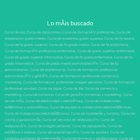
Lo mÃ¡s buscado
Curso de eso
,
Curso de oposiciones
,
Curso de formaciÃ³n profesional
,
Curso de
preparacion grado medio
,
Curso de academia grado superior
,
Curso de fp basica
,
Curso de fp grado superior
,
Curso de fp grado medio
,
Curso de fp enfermeria
,
Curso de formaciÃ³n profesional enfermeria
,
Curso de grado superior enfermeria
,
Curso de grado superior informatica
,
Curso de fp grado enfermeria
,
Curso de fp
grado informatica
,
Curso de grado medio administraciÃ³n
,
Curso de fp
administrativo
,
Curso de academia fp
,
Curso de formacion profesional
administraciÃ³n y gestiÃ³n
,
Curso de formacion profesional comercio y
marketing
,
Curso de formacion profesional imagen personal
,
Curso de formacion
profesional sanidad
,
Curso de logse
,
Curso de loe
,
Curso de comercio y
marketing
,
Curso de comercio
,
Curso de gestiÃ³n comercial y marketing
,
Curso
de ver mÃ¡s
,
Curso de electricidad y electrÃ³nica
,
Curso de instalaciones
elÃ©ctricas y automÃ¡ticas
,
Curso de equipos e instalaciones electrotÃ©cnicas
,
Curso de instalaciones electrotÃ©cnicas
,
Curso de hostelerÃ­a y turismo
,
Curso de
cocina y gastronomÃ­a
,
Curso de servicios en restauraciÃ³n
,
Curso de
restauraciÃ³n
,
Curso de imagen personal
,
Curso de peluquerÃ­a
,
Curso de
estÃ©tica y belleza
,
Curso de caracterizaciÃ³n
,
Curso de sanidad
,
Curso de
cuidados auxiliares de enfermerÃ­a
,
Curso de farmacia y parafarmacia
,
Curso de