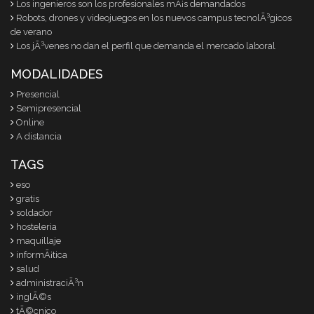
Los ingenieros son los profesionales mÃ¡s demandados
Robots, drones y videojuegos en los nuevos campus tecnolÃ³gicos
de verano
Los jÃ³venes no dan el perfil que demanda el mercado laboral
MODALIDADES
Presencial
Semipresencial
Online
A distancia
TAGS
eso
gratis
soldador
hosteleria
maquillaje
informÃ¡tica
salud
administraciÃ³n
inglÃ©s
tÃ©cnico